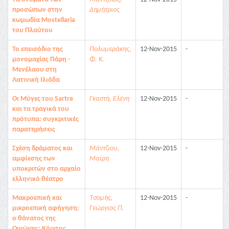
προσώπων στην
Δημήτριος
κωμωδία Mostellaria
του Πλαύτου
Το επεισόδιο της
Πολυμεράκης,
12-Nov-2015
-
μονομαχίας Πάρη -
Φ. Κ.
Μενέλαου στη
Λατινική Ιλιάδα
Οι Μύγες του Sartre
Γκαστή, Ελένη
12-Nov-2015
-
και τα τραγικά του
πρότυπα: συγκριτικές
παρατηρήσεις
Σχέση δράματος και
Μάντζιου,
12-Nov-2015
-
αμφίεσης των
Μαίρη
υποκριτών στο αρχαίο
ελληνικό θέατρο
Μακροεπική και
Τσομής,
12-Nov-2015
-
μικροεπική αφήγηση:
Γεώργιος Π.
ο θάνατος της
Οινώνης: Κόιντος