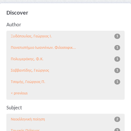
Discover
Author
Ξυδόπουλος, Γεώργιος Ι.
1
Πανεπιστήμιο Ιωαννίνων. Φιλοσοφικ...
1
Πολυμεράκης, Φ.Κ.
1
Σαββαντίδης, Γεώργιος
1
Τσομής, Γεώργιος Π.
1
< previous
Subject
Νεοελληνική ποίηση
2
Τρωικός Πόλεμος
2