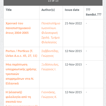
15 of 15
Title
Author(s)
Issue date
???
itemlist.???
Χρονικό του
Πανεπιστήμιο
21-Nov-2022
-
πανεπιστημιακού
Ιωαννίνων.
έτους 2004-2005
Φιλοσοφική
Σχολή. Τμήμα
Φιλολογίας
Portus / Porticus (Τ.
Σαββαντίδης,
12-Nov-2015
-
Livius A.u.c. 45, 27, 11)
Γεώργιος
Μια περίπτωση
Ξυδόπουλος,
12-Nov-2015
-
υποχρεωτικής χρήσης
Γεώργιος Ι.
τροπικών
επιρρημάτων στα Ν.
Ελληνικά
Η (κλασική)
Γιαννάκης,
12-Nov-2015
-
φιλολογία από τη
Γεώργιος Κ.
σκοπιά του