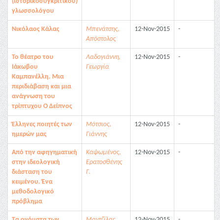
(ιστορικοσυγκριτικού)
γλωσσολόγου
Νικόλαος Κάλας
Μπενάτσης,
12-Nov-2015
-
Απόστολος
Το θέατρο του
Λαδογιάννη,
12-Nov-2015
-
Ιάκωβου
Γεωργία
Καμπανέλλη. Μια
περιδιάβαση και μια
ανάγνωση του
τρίπτυχου Ο Δείπνος
Έλληνες ποιητές των
Μότσιος,
12-Nov-2015
-
ημερών μας
Γιάννης
Από την αφηγηματική
Καψωμένος,
12-Nov-2015
-
στην ιδεολογική
Ερατοσθένης
διάσταση του
Γ.
κειμένου. Ένα
μεθοδολογικό
πρόβλημα
Τα ονόματα των
Μαντζίλας,
12-Nov-2015
-