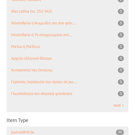
Ilias Latina (vv. 252-343)
1
Mostellaria ή Κωμωδία για ένα φάν...
1
Mostellaria ή Το στοιχειωμένο σπί...
1
Portus ή Porticus
1
Αρχαίο ελληνικό θέατρο
1
Αυτοκτονία της Οινώνης
1
Γέροντες (πρόσωπα του έργου σε ρω...
1
Γλωσσολογία και κλασική φιλολογία
1
next >
Item Type
journalArticle
15