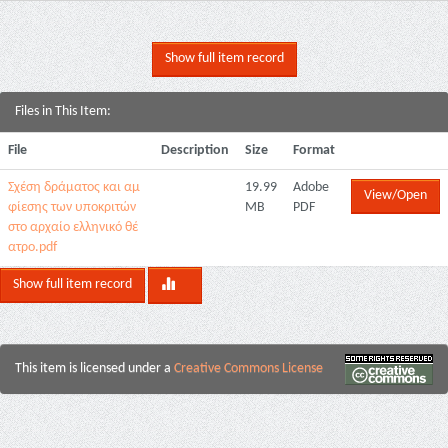
Show full item record
Files in This Item:
File
Description
Size
Format
Σχέση δράματος και αμ
19.99
Adobe
View/Open
φίεσης των υποκριτών
MB
PDF
στο αρχαίο ελληνικό θέ
ατρο.pdf
Show full item record
This item is licensed under a
Creative Commons License