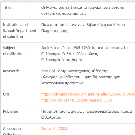
Title:
Οι Μύγες του Sartre και τα τραγικά του πρότυπα:
συγκριτικές παρατηρήσεις
Institution and
Πανεπιστήμιο Ιωαννίνων. Βιβλιοθήκη και Κέντρο
School/Department
Πληροφόρησης
of submitter:
Subject
Sartre, Jean Paul, 1905-1980--Κριτική και ερμηνεία
classification:
Φιλόσοφοι--Γαλλία--20ός αιώνας
Φιλοσοφία--Υπαρξισμός
Keywords:
Ζαν-Πoλ Σαρτρ,Λογοτεχνικός μύθος της
Ηλέκτρας,Τρωάδες του Ευριπίδη,Μεταποίηση
λογοτεχνικών προτύπων
URI:
https://olympias.lib.uoi.gr/jspui/handle/123456789/64
http://dx.doi.org/10.26268/heal.uoi.9523
Publisher:
Πανεπιστήμιο Ιωαννίνων. Φιλοσοφική Σχολή. Τμήμα
Φιλολογίας
Appears in
Τόμος 34 (2005)
Collections: