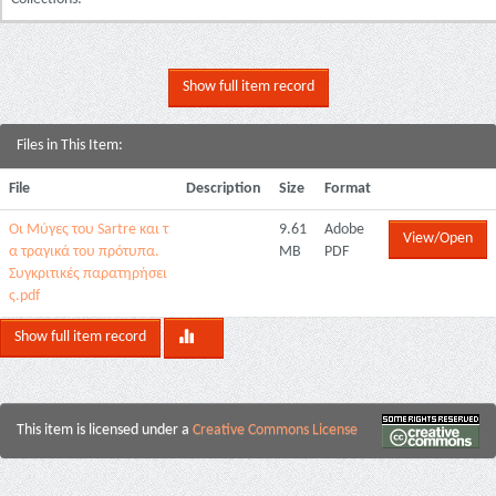
Show full item record
Files in This Item:
File
Description
Size
Format
Οι Μύγες του Sartre και τ
9.61
Adobe
View/Open
α τραγικά του πρότυπα.
MB
PDF
Συγκριτικές παρατηρήσει
ς.pdf
Show full item record
This item is licensed under a
Creative Commons License