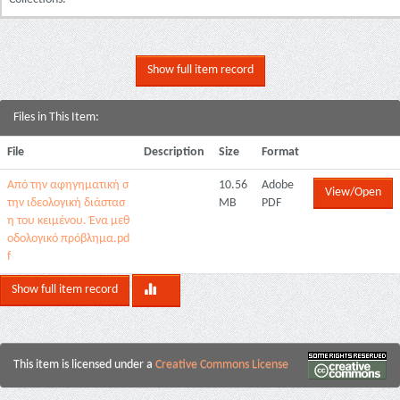
Show full item record
Files in This Item:
File
Description
Size
Format
Από την αφηγηματική σ
10.56
Adobe
View/Open
την ιδεολογική διάστασ
MB
PDF
η του κειμένου. Ένα μεθ
οδολογικό πρόβλημα.pd
f
Show full item record
This item is licensed under a
Creative Commons License