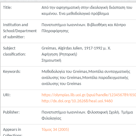
Title:
Από την αφηγηματική στην ιδεολογική διάσταση του
κειμένου. Ένα μεθοδολογικό πρόβλημα
Institution and
Πανεπιστήμιο Ιωαννίνων. Βιβλιοθήκη και Κέντρο
School/Department
Πληροφόρησης
of submitter:
Subject
Greimas, Algirdas Julien, 1917-1992 μ. Χ.
classification:
Αφήγηση (Ρητορική)
Σημειωτική
Keywords:
Μεθοδολογία του Greimas,Μοντέλα συνταγματικής
ανάλυσης του Greimas,Μοντέλα παραδειγματικής
ανάλυσης του Greimas
URI:
https://olympias.lib.uoi.gr/jspui/handle/123456789/65
http://dx.doi.org/10.26268/heal.uoi.9460
Publisher:
Πανεπιστήμιο Ιωαννίνων. Φιλοσοφική Σχολή. Τμήμα
Φιλολογίας
Appears in
Τόμος 34 (2005)
Collections: