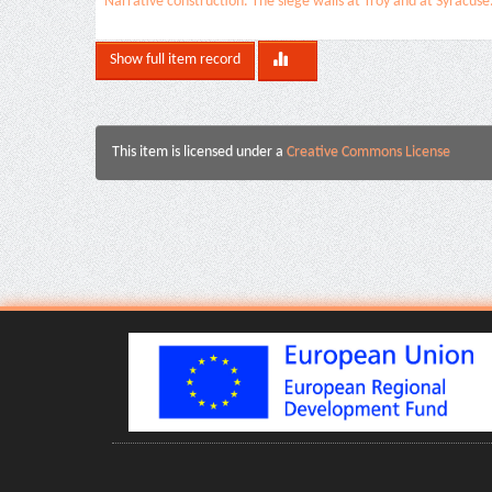
Narrative construction. The siege walls at Troy and at Syracuse
Show full item record
This item is licensed under a
Creative Commons License