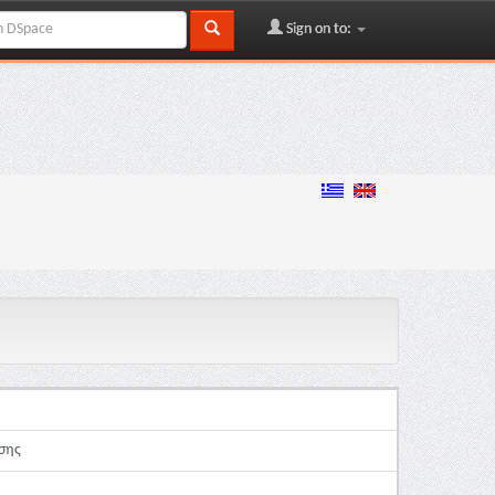
Sign on to:
σης