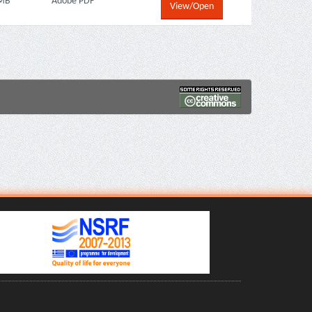
 MB
Adobe PDF
View/Open