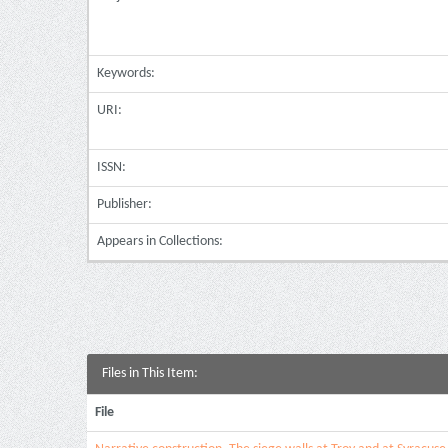
Keywords:
URI:
ISSN:
Publisher:
Appears in Collections:
Files in This Item:
File