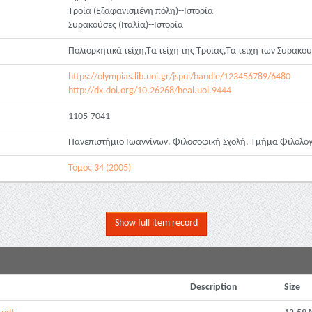
Τροία (Εξαφανισμένη πόλη)--Ιστορία
Συρακούσες (Ιταλία)--Ιστορία
Πολιορκητικά τείχη,Τα τείχη της Τροίας,Τα τείχη των Συρακ
https://olympias.lib.uoi.gr/jspui/handle/123456789/6480
http://dx.doi.org/10.26268/heal.uoi.9444
1105-7041
Πανεπιστήμιο Ιωαννίνων. Φιλοσοφική Σχολή. Τμήμα Φιλολογ
Τόμος 34 (2005)
Show full item record
Description
Size