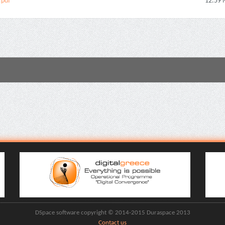
.pdf
12.59
DSpace software copyright © 2014-2015 Duraspace 2013
Contact us