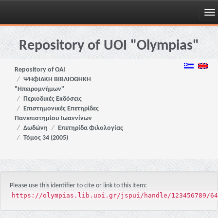
Skip
navigation
Repository of UOI "Olympias"
Repository of OAI
ΨΗΦΙΑΚΗ ΒΙΒΛΙΟΘΗΚΗ
"Ηπειρομνήμων"
Περιοδικές Εκδόσεις
Επιστημονικές Επετηρίδες
Πανεπιστημίου Ιωαννίνων
Δωδώνη
Επετηρίδα Φιλολογίας
Τόμος 34 (2005)
Please use this identifier to cite or link to this item:
https://olympias.lib.uoi.gr/jspui/handle/123456789/64