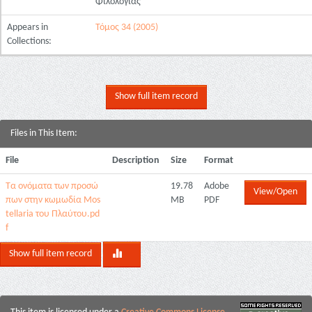
Φιλολογίας
Appears in
Τόμος 34 (2005)
Collections:
Show full item record
Files in This Item:
File
Description
Size
Format
Τα ονόματα των προσώ
19.78
Adobe
View/Open
πων στην κωμωδία Mos
MB
PDF
tellaria του Πλαύτου.pd
f
Show full item record