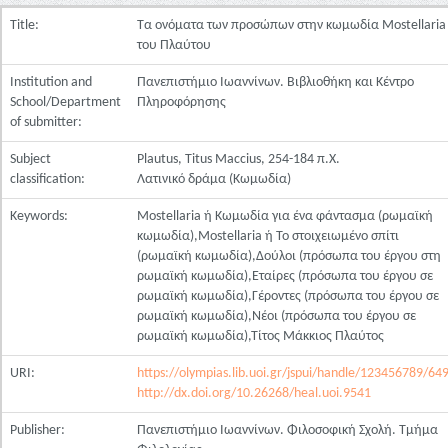
Title:
Τα ονόματα των προσώπων στην κωμωδία Mostellaria
του Πλαύτου
Institution and
Πανεπιστήμιο Ιωαννίνων. Βιβλιοθήκη και Κέντρο
School/Department
Πληροφόρησης
of submitter:
Subject
Plautus, Titus Maccius, 254-184 π.Χ.
classification:
Λατινικό δράμα (Κωμωδία)
Keywords:
Mostellaria ή Κωμωδία για ένα φάντασμα (ρωμαϊκή
κωμωδία),Mostellaria ή Το στοιχειωμένο σπίτι
(ρωμαϊκή κωμωδία),Δούλοι (πρόσωπα του έργου στη
ρωμαϊκή κωμωδία),Εταίρες (πρόσωπα του έργου σε
ρωμαϊκή κωμωδία),Γέροντες (πρόσωπα του έργου σε
ρωμαϊκή κωμωδία),Νέοι (πρόσωπα του έργου σε
ρωμαϊκή κωμωδία),Τίτος Μάκκιος Πλαύτος
URI:
https://olympias.lib.uoi.gr/jspui/handle/123456789/64
http://dx.doi.org/10.26268/heal.uoi.9541
Publisher:
Πανεπιστήμιο Ιωαννίνων. Φιλοσοφική Σχολή. Τμήμα