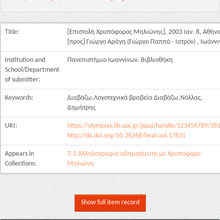
Title:
[Επιστολή Χριστόφορος Μηλιώνης], 2003 Ιαν. 8, Αθήν
[προς] Γιώργο Αράγη (Γιώργο Παππά - Ιατρόν) , Ιωάνν
Institution and
Πανεπιστήμιο Ιωαννίνων. Βιβλιοθήκη
School/Department
of submitter:
Keywords:
Διαβάζω,Λογοτεχνικά βραβεία Διαβάζω,Νόλλας,
Δημήτρης
URI:
https://olympias.lib.uoi.gr/jspui/handle/123456789/38
http://dx.doi.org/10.26268/heal.uoi.17831
Appears in
7.3.Αλληλογραφία αδημοσίευτη με Χριστόφορο
Collections:
Μηλιώνη
Show full item record