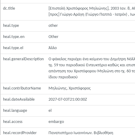
dc.title
[Επιστολή Χριστόφορος Μηλιώνης], 2003 Ιαν. 8, 
[προς] Γιώργο Αράγη (Γιώργο Παππά - Ιατρόν) , Ι
heal.type
other
heal.type.en
Other
heal.type.el
Άλλο
heal.generalDescription
Ο φάκελος περιέχει ένα κείμενο του Δημήτρη Νόλ
τχ. 59 του περιοδικού Εντευκτήριο καθώς και επισ
απάντηση του Χριστόφορου Μηλιώνη στο τχ. 60 τ
ίδιου περιοδικού
heal.contributorName
Μηλιώνης, Χριστόφορος
heal.dateAvailable
2027-07-03T21:00:00Z
heal.language
el
heal.access
embargo
heal.recordProvider
Πανεπιστήμιο Ιωαννίνων. Βιβλιοθήκη