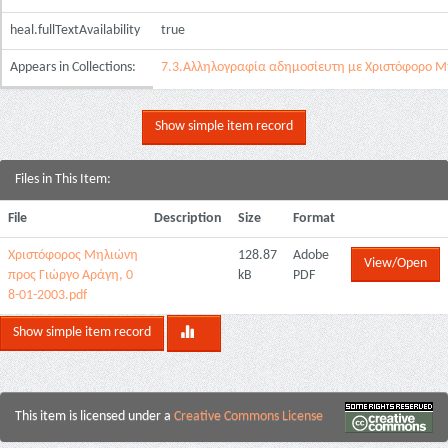
heal.fullTextAvailability
true
Appears in Collections:
7.3.Αλληλογραφία αδημοσίευτη με Χριστόφορο 
Show simple item record
Files in This Item:
File
Description
Size
Format
Χριστόφορος Μηλιώνη
128.87
Adobe
View/Open
προς Γιώργο Αράγη, 0
kB
PDF
8-01-2003.pdf
Show simple item record
This item is licensed under a
Creative Commons License