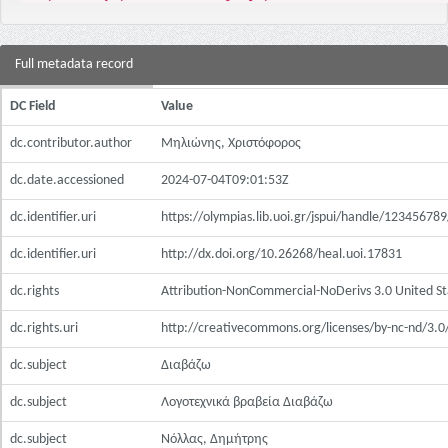
Full metadata record
DC Field
Value
dc.contributor.author
Μηλιώνης, Χριστόφορος
dc.date.accessioned
2024-07-04T09:01:53Z
dc.identifier.uri
https://olympias.lib.uoi.gr/jspui/handle/12345678
dc.identifier.uri
http://dx.doi.org/10.26268/heal.uoi.17831
dc.rights
Attribution-NonCommercial-NoDerivs 3.0 United St
dc.rights.uri
http://creativecommons.org/licenses/by-nc-nd/3.0
dc.subject
Διαβάζω
dc.subject
Λογοτεχνικά βραβεία Διαβάζω
dc.subject
Νόλλας, Δημήτρης