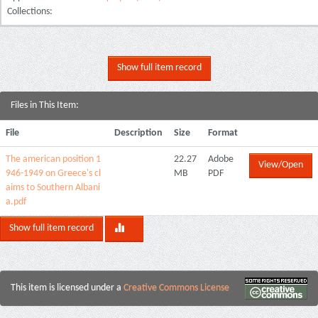
Collections:
Show full item record
Files in This Item:
File
Description
Size
Format
The american position 1
22.27
Adobe
View/Open
946-1949 on Greece's cl
MB
PDF
aims to Southern Albani
a.pdf
Show full item record
This item is licensed under a
Creative Commons License