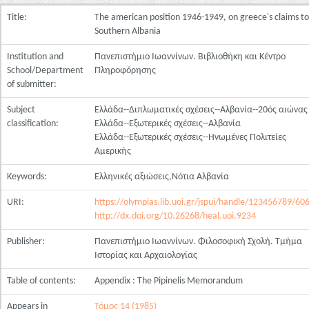
Title:
The american position 1946-1949, on greece's claims to
Southern Albania
Institution and
Πανεπιστήμιο Ιωαννίνων. Βιβλιοθήκη και Κέντρο
School/Department
Πληροφόρησης
of submitter:
Subject
Ελλάδα--Διπλωματικές σχέσεις--Αλβανία--20ός αιώνας
classification:
Ελλάδα--Εξωτερικές σχέσεις--Αλβανία
Ελλάδα--Εξωτερικές σχέσεις--Ηνωμένες Πολιτείες
Αμερικής
Keywords:
Ελληνικές αξιώσεις,Νότια Αλβανία
URI:
https://olympias.lib.uoi.gr/jspui/handle/123456789/60
http://dx.doi.org/10.26268/heal.uoi.9234
Publisher:
Πανεπιστήμιο Ιωαννίνων. Φιλοσοφική Σχολή. Τμήμα
Ιστορίας και Αρχαιολογίας
Table of contents:
Appendix : The Pipinelis Memorandum
Appears in
Τόμος 14 (1985)