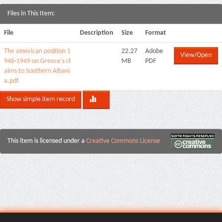
Files in This Item:
File
Description
Size
Format
The american position 1
22.27
Adobe
View/Open
946-1949 on Greece's cl
MB
PDF
aims to Southern Albani
a.pdf
Show simple item record
This item is licensed under a
Creative Commons License