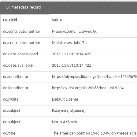
Full metadata record
DC Field
Value
dc.contributor.author
Μαλακάσσης, Ιωάννης Θ.
dc.contributor.author
Malakasses, John Th.
dc.date.accessioned
2015-11-09T10:14:42Z
dc.date.available
2015-11-09T10:14:42Z
dc.identifier.uri
https://olympias.lib.uoi.gr/jspui/handle/123456
dc.identifier.uri
http://dx.doi.org/10.26268/heal.uoi.9234
dc.rights
Default License
dc.subject
Ελληνικές αξιώσεις
dc.subject
Νότια Αλβανία
dc.title
The american position 1946-1949, on greece's cla