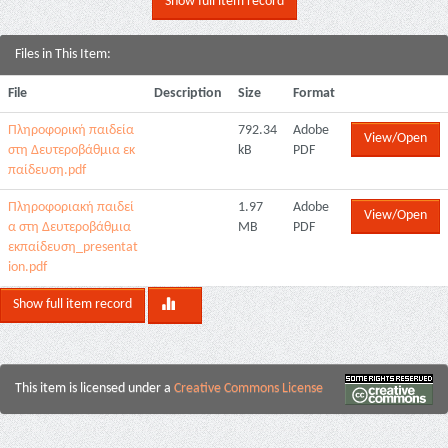
Show full item record
Files in This Item:
File
Description
Size
Format
Πληροφορική παιδεία
792.34
Adobe
View/Open
στη Δευτεροβάθμια εκ
kB
PDF
παίδευση.pdf
Πληροφοριακή παιδεί
1.97
Adobe
View/Open
α στη Δευτεροβάθμια
MB
PDF
εκπαίδευση_presentat
ion.pdf
Show full item record
This item is licensed under a
Creative Commons License