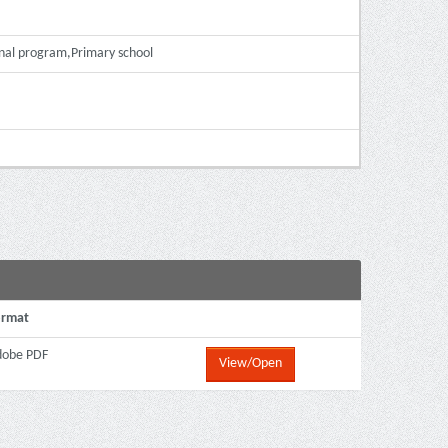
al program,Primary school
ormat
dobe PDF
View/Open