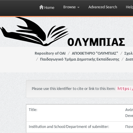
Browse
Advanced Search
Hel
Home
Skip
navigation
Repository of OAI
ΑΠΟΘΕΤΗΡΙΟ "ΟΛΥΜΠΙΑΣ"
Σχολ
Παιδαγωγικό Τμήμα Δημοτικής Εκπαίδευσης
Δια
https:
Please use this identifier to cite or link to this item:
Title:
Ανάπ
Deve
Institution and School/Department of submitter:
Πανε