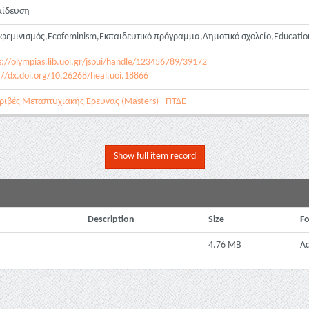
αίδευση
φεμινισμός,Ecofeminism,Εκπαιδευτικό πρόγραμμα,Δημοτικό σχολείο,Education
s://olympias.lib.uoi.gr/jspui/handle/123456789/39172
://dx.doi.org/10.26268/heal.uoi.18866
ριβές Μεταπτυχιακής Έρευνας (Masters) - ΠΤΔΕ
Show full item record
Description
Size
F
4.76 MB
A