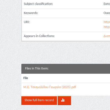
Subject classification:
Εκπ
Keywords:
Οικο
URI:
http
http
Appears in Collections:
Διατ
Files in This Item:
File
Μ.Ε. Τσισμαλίδου Γεωργία (2025).pdf
Show full item record