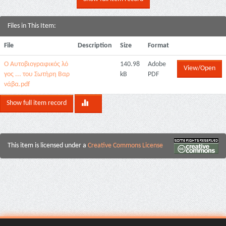
Files in This Item:
File
Description
Size
Format
Ο Αυτοβιογραφικός λό
140.98
Adobe
View/Open
γος ... του Σωτήρη Βαρ
kB
PDF
νάβα.pdf
Show full item record
This item is licensed under a
Creative Commons License