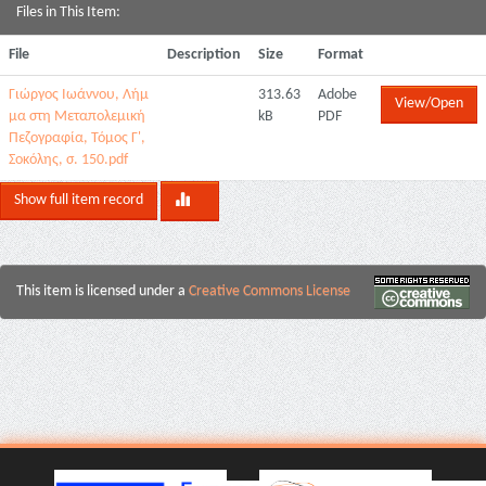
Files in This Item:
File
Description
Size
Format
Γιώργος Ιωάννου, Λήμ
313.63
Adobe
View/Open
μα στη Μεταπολεμική
kB
PDF
Πεζογραφία, Τόμος Γ',
Σοκόλης, σ. 150.pdf
Show full item record
This item is licensed under a
Creative Commons License