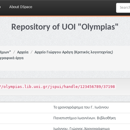
p
About DSpace
Repository of UOI "Olympias"
νήμων"
Αρχεία
Αρχείο Γιώργου Αράγη (Κριτικός λογοτεχνίας)
ζογραφικά έργα
//olympias.lib.uoi.gr/jspui/handle/123456789/37198
Το χρονογράφημα του Γ. Ιωάννου
Πανεπιστήμιο Ιωαννίνων. Βιβλιοθήκη
Ιωάννου, Γιώργος,Χρονογράφημα