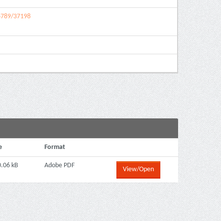
56789/37198
e
Format
.06 kB
Adobe PDF
View/Open