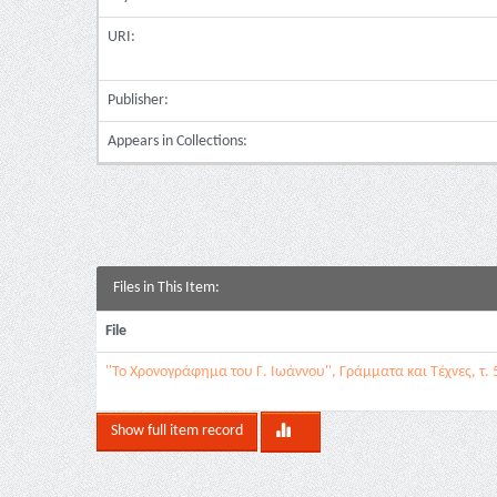
URI:
Publisher:
Appears in Collections:
Files in This Item:
File
''Το Χρονογράφημα του Γ. Ιωάννου'', Γράμματα και Τέχνες, τ. 5
Show full item record