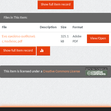
Show full item record
Files in This Item:
File
Description
Size
Format
Ένα εγκόλπιο αισθητική
325.1
Adobe
View/Open
ς παιδείας.pdf
kB
PDF
Show full item record
This item is licensed under a
Creative Commons License