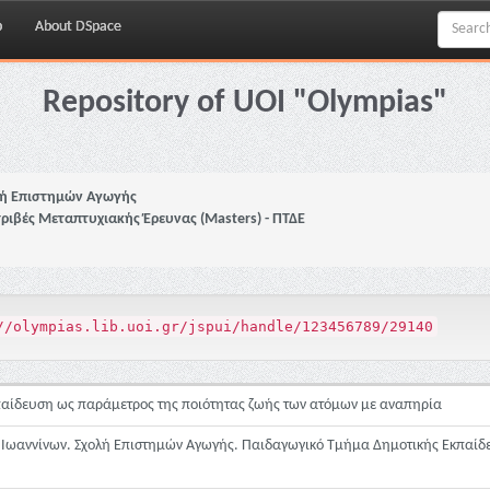
p
About DSpace
Repository of UOI "Olympias"
ή Επιστημών Αγωγής
τριβές Μεταπτυχιακής Έρευνας (Masters) - ΠΤΔΕ
//olympias.lib.uoi.gr/jspui/handle/123456789/29140
κπαίδευση ως παράμετρος της ποιότητας ζωής των ατόμων με αναπηρία
 Ιωαννίνων. Σχολή Επιστημών Αγωγής. Παιδαγωγικό Τμήμα Δημοτικής Εκπαίδ