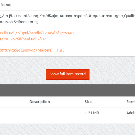
αίδευση
,Δια βίου εκπαίδευση,Κατάθλιψη,Αυτοκαταγραφή,Άτομα με αναπηρία,Quality of 
epression,Selfmonitoring
as.lib.uoi.gr/jspui/handle/123456789/29140
org/10.26268/heal.uoi.2807
απτυχιακής Έρευνας (Masters) - ΠΤΔΕ
Show full item record
Description
Size
Form
1.21 MB
Adob