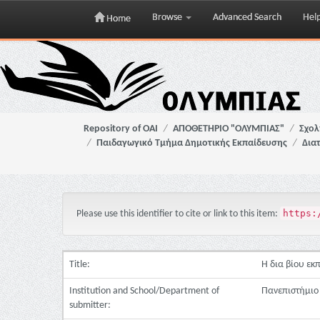
Browse
Advanced Search
Hel
Home
Skip
navigation
Repository of OAI
ΑΠΟΘΕΤΗΡΙΟ "ΟΛΥΜΠΙΑΣ"
Σχολ
Παιδαγωγικό Τμήμα Δημοτικής Εκπαίδευσης
Δια
https:
Please use this identifier to cite or link to this item:
Title:
Η δια βίου ε
Institution and School/Department of
Πανεπιστήμιο
submitter: