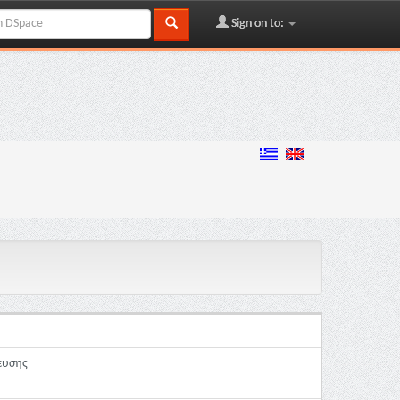
Sign on to:
ευσης