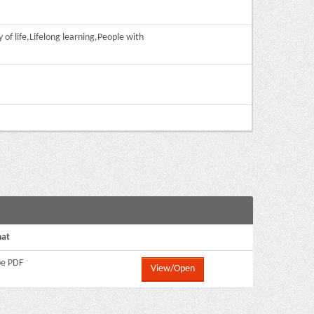
life,Lifelong learning,People with
at
e PDF
View/Open