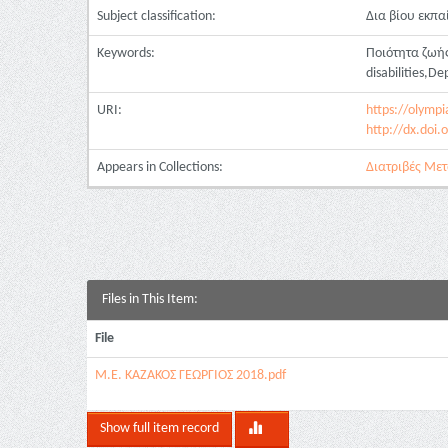
Subject classification:
Δια βίου εκπ
Keywords:
Ποιότητα ζωής
disabilities,D
URI:
https://olympi
http://dx.doi.
Appears in Collections:
Διατριβές Μετ
Files in This Item:
File
Μ.Ε. ΚΑΖΑΚΟΣ ΓΕΩΡΓΙΟΣ 2018.pdf
Show full item record