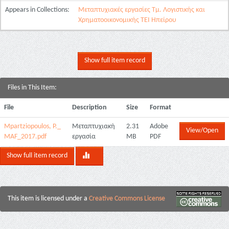
Appears in Collections:
Μεταπτυχιακές εργασίες Τμ. Λογιστικής και
Χρηματοοικονομικής ΤΕΙ Ηπείρου
Show full item record
Files in This Item:
File
Description
Size
Format
Mpartziopoulos, P._
Μεταπτυχιακή
2.31
Adobe
View/Open
MAF_2017.pdf
εργασία
MB
PDF
Show full item record
This item is licensed under a
Creative Commons License