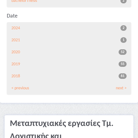
bachelorThesis
2
Date
2024
2
2021
1
2020
52
2019
55
2018
61
< previous
next >
Μεταπτυχιακές εργασίες Τμ.
Λογιστικής και