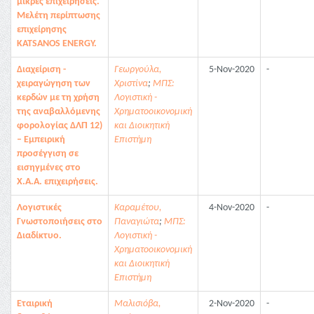
μικρές επιχειρήσεις.
Μελέτη περίπτωσης
επιχείρησης
KATSANOS ENERGY.
Διαχείριση -
Γεωργούλα,
5-Nov-2020
-
χειραγώγηση των
Χριστίνα
;
ΜΠΣ:
κερδών με τη χρήση
Λογιστική -
της αναβαλλόμενης
Χρηματοοικονομική
φορολογίας ΔΛΠ 12)
και Διοικητική
– Εμπειρική
Επιστήμη
προσέγγιση σε
εισηγμένες στο
Χ.Α.Α. επιχειρήσεις.
Λογιστικές
Καραμέτου,
4-Nov-2020
-
Γνωστοποιήσεις στο
Παναγιώτα
;
ΜΠΣ:
Διαδίκτυο.
Λογιστική -
Χρηματοοικονομική
και Διοικητική
Επιστήμη
Εταιρική
Μαλισιόβα,
2-Nov-2020
-