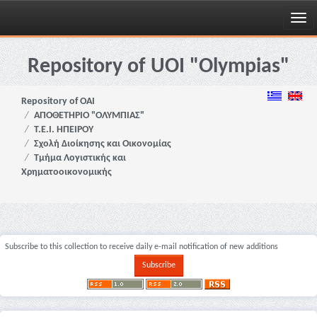
Skip
navigation
Repository of UOI "Olympias"
Repository of OAI
ΑΠΟΘΕΤΗΡΙΟ "ΟΛΥΜΠΙΑΣ"
Τ.Ε.Ι. ΗΠΕΙΡΟΥ
Σχολή Διοίκησης και Οικονομίας
Τμήμα Λογιστικής και
Χρηματοοικονομικής
Subscribe to this collection to receive daily e-mail notification of new additions