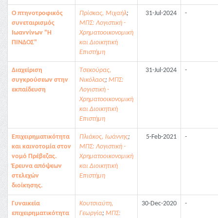
Ο πτηνοτροφικός
Πρίσκας, Μιχαήλ
;
31-Jul-2024
-
συνεταιρισμός
ΜΠΣ: Λογιστική -
Ιωαννίνων "Η
Χρηματοοικονομική
ΠΊΝΔΟΣ"
και Διοικητική
Επιστήμη
Διαχείριση
Τσεκούρας,
31-Jul-2024
-
συγκρούσεων στην
Νικόλαος
;
ΜΠΣ:
εκπαίδευση
Λογιστική -
Χρηματοοικονομική
και Διοικητική
Επιστήμη
Επιχειρηματικότητα
Πλιάκος, Ιωάννης
;
5-Feb-2021
-
και καινοτομία στον
ΜΠΣ: Λογιστική -
νομό Πρέβεζας.
Χρηματοοικονομική
Έρευνα απόψεων
και Διοικητική
στελεχών
Επιστήμη
διοίκησης.
Γυναικεία
Κουτσιαύτη,
30-Dec-2020
-
επιχειρηματικότητα
Γεωργία
;
ΜΠΣ: