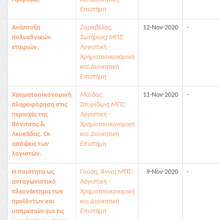
Επιστήμη
Ανάπτυξη
Ζαραβέλας,
12-Nov-2020
-
πολυεθνικών
Σωτήριος
;
ΜΠΣ:
εταιριών.
Λογιστική -
Χρηματοοικονομική
και Διοικητική
Επιστήμη
Χρηματοοικονομική
Μάϊδας,
11-Nov-2020
-
πληροφόρηση στις
Σπυρίδων
;
ΜΠΣ:
περιοχές της
Λογιστική -
Βόνιτσας &
Χρηματοοικονομική
Λευκάδας. Οι
και Διοικητική
απόψεις των
Επιστήμη
λογιστών.
Η ποιότητα ως
Γούση, Άννα
;
ΜΠΣ:
9-Nov-2020
-
ανταγωνιστικό
Λογιστική -
πλεονέκτημα των
Χρηματοοικονομική
προϊόντων και
και Διοικητική
υπηρεσιών για τις
Επιστήμη