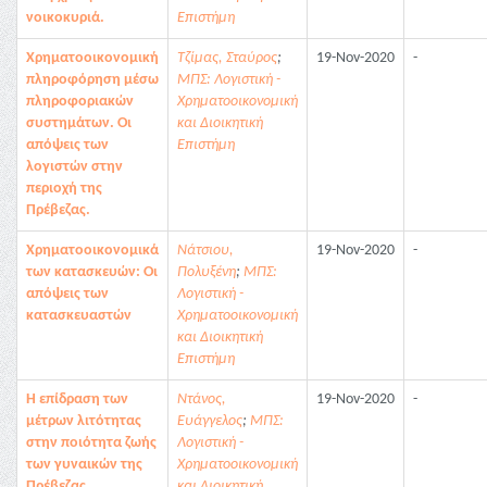
νοικοκυριά.
Επιστήμη
Χρηματοοικονομική
Τζίμας, Σταύρος
;
19-Nov-2020
-
πληροφόρηση μέσω
ΜΠΣ: Λογιστική -
πληροφοριακών
Χρηματοοικονομική
συστημάτων. Οι
και Διοικητική
απόψεις των
Επιστήμη
λογιστών στην
περιοχή της
Πρέβεζας.
Χρηματοοικονομικά
Νάτσιου,
19-Nov-2020
-
των κατασκευών: Οι
Πολυξένη
;
ΜΠΣ:
απόψεις των
Λογιστική -
κατασκευαστών
Χρηματοοικονομική
και Διοικητική
Επιστήμη
Η επίδραση των
Ντάνος,
19-Nov-2020
-
μέτρων λιτότητας
Ευάγγελος
;
ΜΠΣ:
στην ποιότητα ζωής
Λογιστική -
των γυναικών της
Χρηματοοικονομική
Πρέβεζας.
και Διοικητική