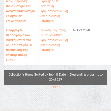
διακυβέρνηση:
Ειρήνη
;
ΜΠΣ:
Βιωσιμότητα και
Λογιστική -
Ανταγωνιστικότητα
Χρηματοοικονομική
Ελληνικών
και Διοικητική
Επιχειρήσεων
Επιστήμη
Εφαρμογές
Τζίγκου, Δήμητρα
;
16-Oct-2020
-
πληροφοριακών
ΜΠΣ: Λογιστική -
συστημάτων στο
Χρηματοοικονομική
δημόσιο τομέα. Η
και Διοικητική
περίπτωση της
Επιστήμη
εθνικής πύλης
ERMIS.
Collection's Items (Sorted by Submit Date in Descending order): 1 to
20 of 229
next >