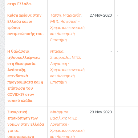
στην Ελλάδα.
Κρίση χρέους στην
Τάτση, Μαριάνθη
;
27-Nov-2020
-
Ελλάδα και οι
ΜΠΣ: Λογιστική -
τρόποι
Χρηματοοικονομική
αντιμετώπισής του.
και Διοικητική
Επιστήμη
Η θαλάσσια
Ντάσκα,
-
-
ιχθυοκαλλιέργεια
Σταυρούλα
;
ΜΠΣ:
στη Θεσπρωτία:
Λογιστική -
Ανάπτυξη,
Χρηματοοικονομική
επενδυτικά
και Διοικητική
προγράμματα και η
Επιστήμη
επίπτωση του
COVID-19 στον
τοπικό κλάδο.
Συγκριτική
Μπάρμπα,
23-Nov-2020
-
επισκόπηση των
Βασιλική
;
ΜΠΣ:
νομών στην Ελλάδα
Λογιστική -
για τα
Χρηματοοικονομική
υπερχρεωμένα
και Διοικητική