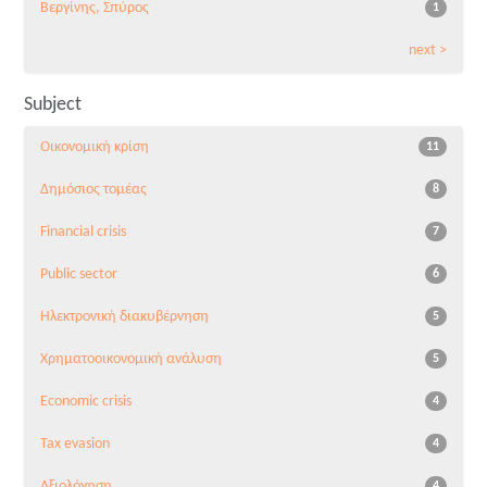
Βεργίνης, Σπύρος
1
next >
Subject
Οικονομική κρίση
11
Δημόσιος τομέας
8
Financial crisis
7
Public sector
6
Ηλεκτρονική διακυβέρνηση
5
Χρηματοοικονομική ανάλυση
5
Economic crisis
4
Tax evasion
4
Αξιολόγηση
4