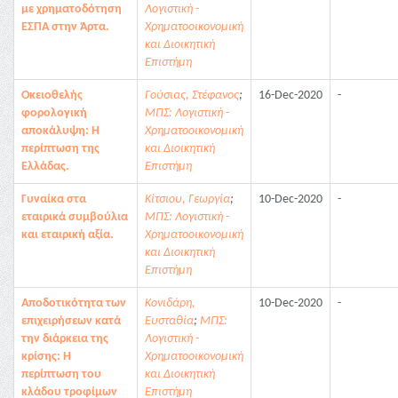
με χρηματοδότηση
Λογιστική -
ΕΣΠΑ στην Άρτα.
Χρηματοοικονομική
και Διοικητική
Επιστήμη
Οκειοθελής
Γούσιας, Στέφανος
;
16-Dec-2020
-
φορολογική
ΜΠΣ: Λογιστική -
αποκάλυψη: Η
Χρηματοοικονομική
περίπτωση της
και Διοικητική
Ελλάδας.
Επιστήμη
Γυναίκα στα
Κίτσιου, Γεωργία
;
10-Dec-2020
-
εταιρικά συμβούλια
ΜΠΣ: Λογιστική -
και εταιρική αξία.
Χρηματοοικονομική
και Διοικητική
Επιστήμη
Αποδοτικότητα των
Κονιδάρη,
10-Dec-2020
-
επιχειρήσεων κατά
Ευσταθία
;
ΜΠΣ:
την διάρκεια της
Λογιστική -
κρίσης: Η
Χρηματοοικονομική
περίπτωση του
και Διοικητική
κλάδου τροφίμων
Επιστήμη