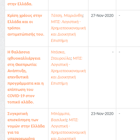
στην Ελλάδα.
Κρίση χρέους στην
Τάτση, Μαριάνθη
;
27-Nov-2020
-
Ελλάδα και οι
ΜΠΣ: Λογιστική -
τρόποι
Χρηματοοικονομική
αντιμετώπισής του.
και Διοικητική
Επιστήμη
Η θαλάσσια
Ντάσκα,
-
-
ιχθυοκαλλιέργεια
Σταυρούλα
;
ΜΠΣ:
στη Θεσπρωτία:
Λογιστική -
Ανάπτυξη,
Χρηματοοικονομική
επενδυτικά
και Διοικητική
προγράμματα και η
Επιστήμη
επίπτωση του
COVID-19 στον
τοπικό κλάδο.
Συγκριτική
Μπάρμπα,
23-Nov-2020
-
επισκόπηση των
Βασιλική
;
ΜΠΣ:
νομών στην Ελλάδα
Λογιστική -
για τα
Χρηματοοικονομική
υπερχρεωμένα
και Διοικητική