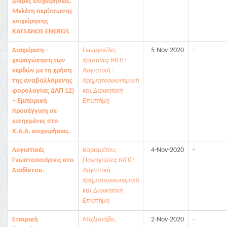
μικρές επιχειρήσεις.
Μελέτη περίπτωσης
επιχείρησης
KATSANOS ENERGY.
Διαχείριση -
Γεωργούλα,
5-Nov-2020
-
χειραγώγηση των
Χριστίνα
;
ΜΠΣ:
κερδών με τη χρήση
Λογιστική -
της αναβαλλόμενης
Χρηματοοικονομική
φορολογίας ΔΛΠ 12)
και Διοικητική
– Εμπειρική
Επιστήμη
προσέγγιση σε
εισηγμένες στο
Χ.Α.Α. επιχειρήσεις.
Λογιστικές
Καραμέτου,
4-Nov-2020
-
Γνωστοποιήσεις στο
Παναγιώτα
;
ΜΠΣ:
Διαδίκτυο.
Λογιστική -
Χρηματοοικονομική
και Διοικητική
Επιστήμη
Εταιρική
Μαλισιόβα,
2-Nov-2020
-