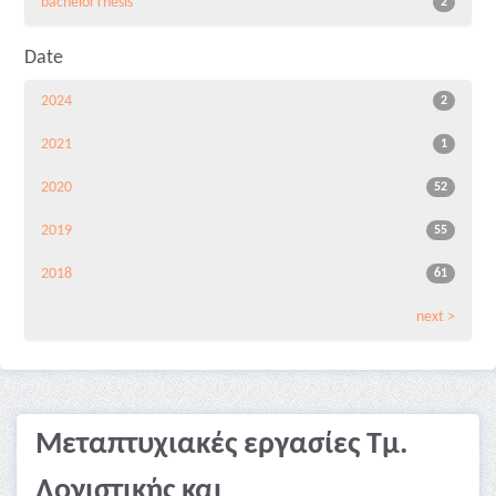
bachelorThesis
2
Date
2024
2
2021
1
2020
52
2019
55
2018
61
next >
Μεταπτυχιακές εργασίες Τμ.
Λογιστικής και