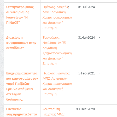
Ο πτηνοτροφικός
Πρίσκας, Μιχαήλ
;
31-Jul-2024
-
συνεταιρισμός
ΜΠΣ: Λογιστική -
Ιωαννίνων "Η
Χρηματοοικονομική
ΠΊΝΔΟΣ"
και Διοικητική
Επιστήμη
Διαχείριση
Τσεκούρας,
31-Jul-2024
-
συγκρούσεων στην
Νικόλαος
;
ΜΠΣ:
εκπαίδευση
Λογιστική -
Χρηματοοικονομική
και Διοικητική
Επιστήμη
Επιχειρηματικότητα
Πλιάκος, Ιωάννης
;
5-Feb-2021
-
και καινοτομία στον
ΜΠΣ: Λογιστική -
νομό Πρέβεζας.
Χρηματοοικονομική
Έρευνα απόψεων
και Διοικητική
στελεχών
Επιστήμη
διοίκησης.
Γυναικεία
Κουτσιαύτη,
30-Dec-2020
-
επιχειρηματικότητα
Γεωργία
;
ΜΠΣ: