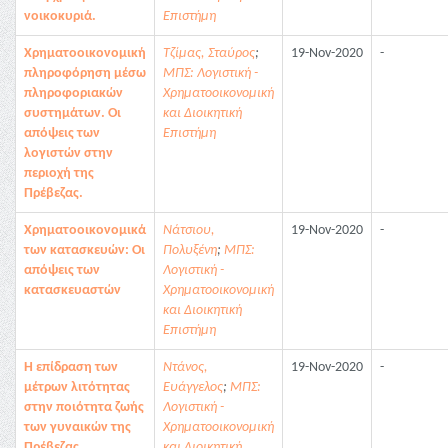
νοικοκυριά.
Επιστήμη
Χρηματοοικονομική
Τζίμας, Σταύρος
;
19-Nov-2020
-
πληροφόρηση μέσω
ΜΠΣ: Λογιστική -
πληροφοριακών
Χρηματοοικονομική
συστημάτων. Οι
και Διοικητική
απόψεις των
Επιστήμη
λογιστών στην
περιοχή της
Πρέβεζας.
Χρηματοοικονομικά
Νάτσιου,
19-Nov-2020
-
των κατασκευών: Οι
Πολυξένη
;
ΜΠΣ:
απόψεις των
Λογιστική -
κατασκευαστών
Χρηματοοικονομική
και Διοικητική
Επιστήμη
Η επίδραση των
Ντάνος,
19-Nov-2020
-
μέτρων λιτότητας
Ευάγγελος
;
ΜΠΣ:
στην ποιότητα ζωής
Λογιστική -
των γυναικών της
Χρηματοοικονομική
Πρέβεζας.
και Διοικητική