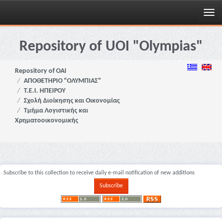
Skip
navigation
Repository of UOI "Olympias"
Repository of OAI
ΑΠΟΘΕΤΗΡΙΟ "ΟΛΥΜΠΙΑΣ"
Τ.Ε.Ι. ΗΠΕΙΡΟΥ
Σχολή Διοίκησης και Οικονομίας
Τμήμα Λογιστικής και
Χρηματοοικονομικής
Subscribe to this collection to receive daily e-mail notification of new additions