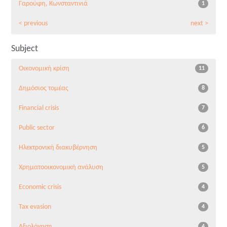
Γαρούφη, Κωνσταντινιά
1
< previous
next >
Subject
Οικονομική κρίση
11
Δημόσιος τομέας
8
Financial crisis
7
Public sector
6
Ηλεκτρονική διακυβέρνηση
5
Χρηματοοικονομική ανάλυση
5
Economic crisis
4
Tax evasion
4
Αξιολόγηση
4