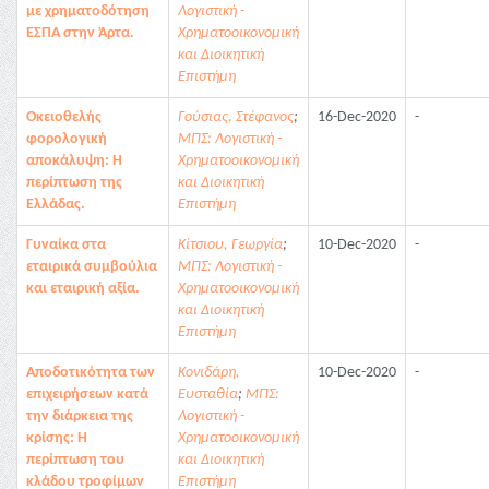
με χρηματοδότηση
Λογιστική -
ΕΣΠΑ στην Άρτα.
Χρηματοοικονομική
και Διοικητική
Επιστήμη
Οκειοθελής
Γούσιας, Στέφανος
;
16-Dec-2020
-
φορολογική
ΜΠΣ: Λογιστική -
αποκάλυψη: Η
Χρηματοοικονομική
περίπτωση της
και Διοικητική
Ελλάδας.
Επιστήμη
Γυναίκα στα
Κίτσιου, Γεωργία
;
10-Dec-2020
-
εταιρικά συμβούλια
ΜΠΣ: Λογιστική -
και εταιρική αξία.
Χρηματοοικονομική
και Διοικητική
Επιστήμη
Αποδοτικότητα των
Κονιδάρη,
10-Dec-2020
-
επιχειρήσεων κατά
Ευσταθία
;
ΜΠΣ:
την διάρκεια της
Λογιστική -
κρίσης: Η
Χρηματοοικονομική
περίπτωση του
και Διοικητική
κλάδου τροφίμων
Επιστήμη