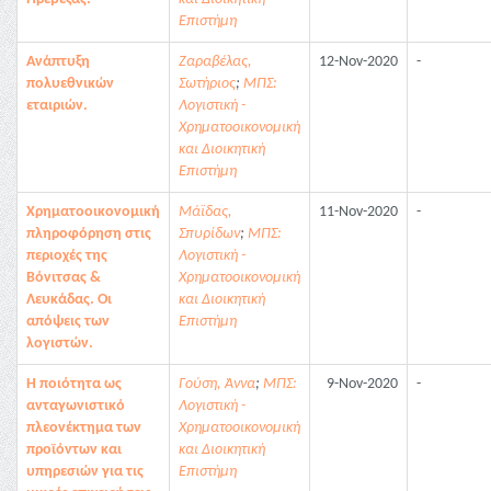
Επιστήμη
Ανάπτυξη
Ζαραβέλας,
12-Nov-2020
-
πολυεθνικών
Σωτήριος
;
ΜΠΣ:
εταιριών.
Λογιστική -
Χρηματοοικονομική
και Διοικητική
Επιστήμη
Χρηματοοικονομική
Μάϊδας,
11-Nov-2020
-
πληροφόρηση στις
Σπυρίδων
;
ΜΠΣ:
περιοχές της
Λογιστική -
Βόνιτσας &
Χρηματοοικονομική
Λευκάδας. Οι
και Διοικητική
απόψεις των
Επιστήμη
λογιστών.
Η ποιότητα ως
Γούση, Άννα
;
ΜΠΣ:
9-Nov-2020
-
ανταγωνιστικό
Λογιστική -
πλεονέκτημα των
Χρηματοοικονομική
προϊόντων και
και Διοικητική
υπηρεσιών για τις
Επιστήμη