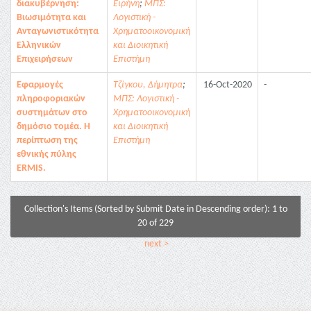
διακυβέρνηση:
Ειρήνη
;
ΜΠΣ:
Βιωσιμότητα και
Λογιστική -
Ανταγωνιστικότητα
Χρηματοοικονομική
Ελληνικών
και Διοικητική
Επιχειρήσεων
Επιστήμη
Εφαρμογές
Τζίγκου, Δήμητρα
;
16-Oct-2020
-
πληροφοριακών
ΜΠΣ: Λογιστική -
συστημάτων στο
Χρηματοοικονομική
δημόσιο τομέα. Η
και Διοικητική
περίπτωση της
Επιστήμη
εθνικής πύλης
ERMIS.
Collection's Items (Sorted by Submit Date in Descending order): 1 to
20 of 229
next >