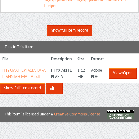
Ηπείρου
Show full item record
Files in This Item:
File
Description
Size
Format
ΠΤΥΧΙΑΚΗ ΕΡΓΑΣΙΑ ΚΑΡΑ
ΠΤΥΧΙΑΚΗ Ε
1.12
Adobe
View/Open
ΓΙΑΝΝΙΔΗ ΜΑΡΙΑ.pdf
ΡΓΑΣΙΑ
MB
PDF
Show full item record
This item is licensed under a
Creative Commons License