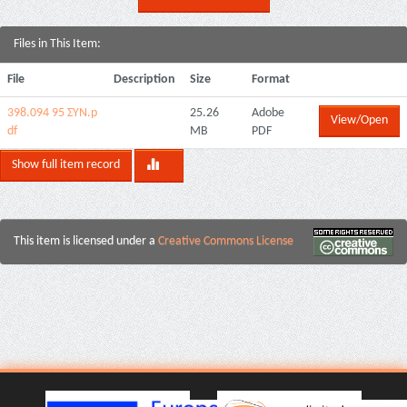
Files in This Item:
File
Description
Size
Format
398.094 95 ΣΥΝ.p
25.26
Adobe
View/Open
df
MB
PDF
Show full item record
This item is licensed under a
Creative Commons License