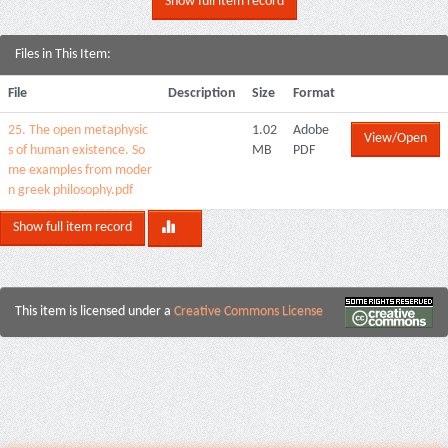
Show full item record
Files in This Item:
File
Description
Size
Format
25. The open metaphysic
1.02
Adobe
View/Open
s of human existence. So
MB
PDF
me examples from moder
n greek philosophy.pdf
Show full item record
This item is licensed under a
Creative Commons License