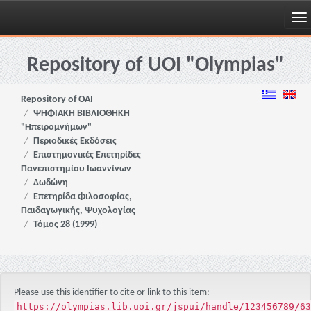
Skip
navigation
Repository of UOI "Olympias"
Repository of OAI
ΨΗΦΙΑΚΗ ΒΙΒΛΙΟΘΗΚΗ
"Ηπειρομνήμων"
Περιοδικές Εκδόσεις
Επιστημονικές Επετηρίδες
Πανεπιστημίου Ιωαννίνων
Δωδώνη
Επετηρίδα Φιλοσοφίας,
Παιδαγωγικής, Ψυχολογίας
Τόμος 28 (1999)
Please use this identifier to cite or link to this item:
https://olympias.lib.uoi.gr/jspui/handle/123456789/63