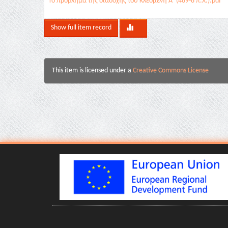
Το πρόβλημα της διαδοχής του Κλεομένη Α΄ (489-8 π.Χ.).pdf
Show full item record
This item is licensed under a
Creative Commons License