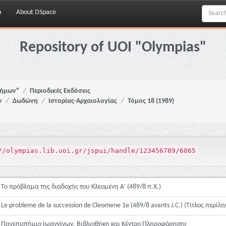
p
About DSpace
Repository of UOI "Olympias"
νήμων"
Περιοδικές Εκδόσεις
ν
Δωδώνη
Ιστορίας-Αρχαιολογίας
Τόμος 18 (1989)
//olympias.lib.uoi.gr/jspui/handle/123456789/6065
Το πρόβλημα της διαδοχής του Κλεομένη Α' (489/8 π.Χ.)
Le probleme de la succession de Cleomene 1e (489/8 avants J.C.) (Τίτλος περίλ
Πανεπιστήμιο Ιωαννίνων. Βιβλιοθήκη και Κέντρο Πληροφόρησης