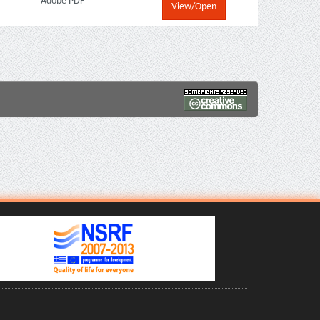
Adobe PDF
View/Open