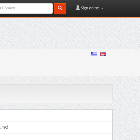
Sign on to:
ηψης)