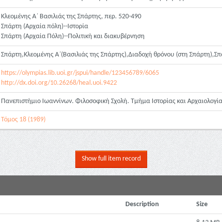
Κλεομένης Α΄ Βασιλιάς της Σπάρτης, περ. 520-490
Σπάρτη (Αρχαία πόλη)--Ιστορία
Σπάρτη (Αρχαία Πόλη)--Πολιτική και διακυβέρνηση
Σπάρτη,Κλεομένης Α΄(Βασιλιάς της Σπάρτης),Διαδοχή θρόνου (στη Σπάρτη),Σπα
https://olympias.lib.uoi.gr/jspui/handle/123456789/6065
http://dx.doi.org/10.26268/heal.uoi.9422
Πανεπιστήμιο Ιωαννίνων. Φιλοσοφική Σχολή. Τμήμα Ιστορίας και Αρχαιολογί
Τόμος 18 (1989)
Show full item record
Description
Size