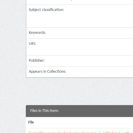
Subject classification:
Keywords:
URI:
Publisher:
Appears in Collections:
Files in This Item:
File