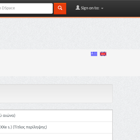
Sign on to:
ού αιώνα)
XXe s.) (Τίτλος περίληψης)