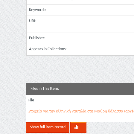
Keywords:
URI:
Publisher:
Appears in Collections:
Files in This Item:
File
Στοιχεία για την ελληνική ναυτιλία στη Μαύρη θάλασσα (αρχέ
Show full item record