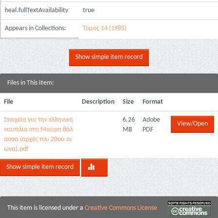
heal.fullTextAvailability
true
Appears in Collections:
Τόμος 14 (1985)
Show simple item record
Files in This Item:
File
Description
Size
Format
Στοιχεία για την ελληνική
6.26
Adobe
View/Open
ναυτιλία στη Μαύρη θάλ
MB
PDF
ασσα (αρχές του 20ού αι
ώνα).pdf
Show simple item record
This item is licensed under a
Creative Commons License