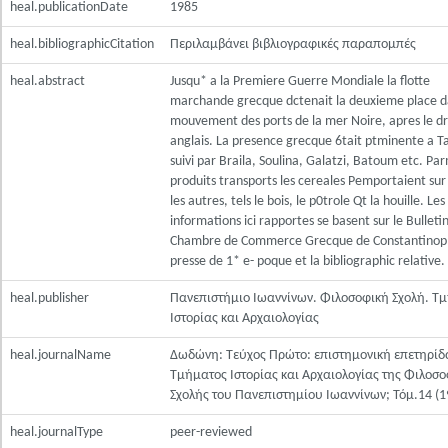
heal.publicationDate
1985
heal.bibliographicCitation
Περιλαμβάνει βιβλιογραφικές παραπομπές
heal.abstract
Jusqu* a la Premiere Guerre Mondiale la flotte
marchande grecque dctenait la deuxieme place d
mouvement des ports de la mer Noire, apres le d
anglais. La presence grecque 6tait ptminente a T
suivi par Braila, Soulina, Galatzi, Batoum etc. Par
produits transports les cereales Pemportaient sur
les autres, tels le bois, le p0trole Qt la houille. Les
informations ici rapportes se basent sur le Bulletin
Chambre de Commerce Grecque de Constantinopl
presse de 1* e- poque et la bibliographic relative.
heal.publisher
Πανεπιστήμιο Ιωαννίνων. Φιλοσοφική Σχολή. Τ
Ιστορίας και Αρχαιολογίας
heal.journalName
Δωδώνη: Τεύχος Πρώτο: επιστημονική επετηρίδ
Τμήματος Ιστορίας και Αρχαιολογίας της Φιλοσ
Σχολής του Πανεπιστημίου Ιωαννίνων; Τόμ.14 (1
heal.journalType
peer-reviewed