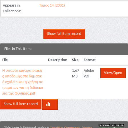
Appears in
Τόμος 14 (2001)
Collections:
Show full item record
Files in This Item:
File
Description
Size
Format
Η ύπαρξη εργαστηριακή
1.67
Adobe
View/Open
ς υποδομής στο δημοτικ
MB
PDF
ό σχολείο.και η χρήση πε
ιραμάτων για τη διδασκα
λία της Φυσικής.pdf
Show full item record