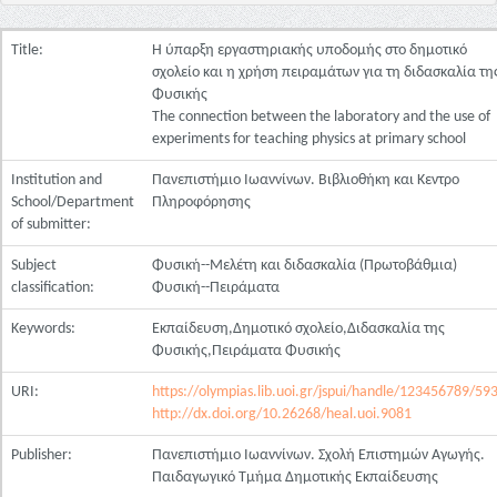
Title:
Η ύπαρξη εργαστηριακής υποδομής στο δημοτικό
σχολείο και η χρήση πειραμάτων για τη διδασκαλία τη
Φυσικής
The connection between the laboratory and the use of
experiments for teaching physics at primary school
Institution and
Πανεπιστήμιο Ιωαννίνων. Βιβλιοθήκη και Κεντρο
School/Department
Πληροφόρησης
of submitter:
Subject
Φυσική--Μελέτη και διδασκαλία (Πρωτοβάθμια)
classification:
Φυσική--Πειράματα
Keywords:
Εκπαίδευση,Δημοτικό σχολείο,Διδασκαλία της
Φυσικής,Πειράματα Φυσικής
URI:
https://olympias.lib.uoi.gr/jspui/handle/123456789/59
http://dx.doi.org/10.26268/heal.uoi.9081
Publisher:
Πανεπιστήμιο Ιωαννίνων. Σχολή Επιστημών Αγωγής.
Παιδαγωγικό Τμήμα Δημοτικής Εκπαίδευσης