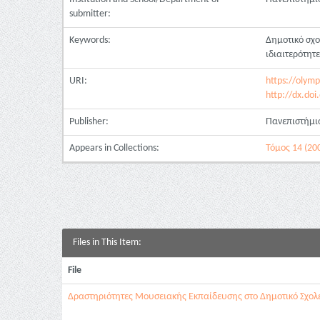
submitter:
Keywords:
Δημοτικό σχ
ιδιαιτερότητ
URI:
https://olymp
http://dx.do
Publisher:
Πανεπιστήμι
Appears in Collections:
Τόμος 14 (20
Files in This Item:
File
Δραστηριότητες Μουσειακής Εκπαίδευσης στο Δημοτικό Σχολε