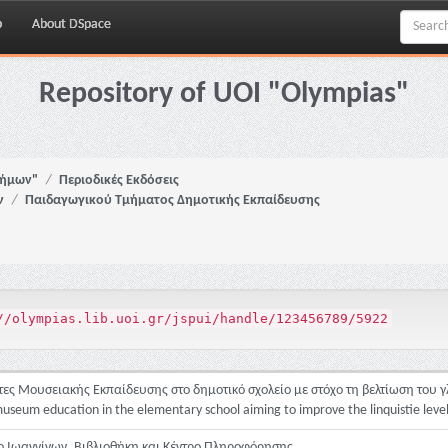
p
About DSpace
Repository of UOI "Olympias"
νήμων"
Περιοδικές Εκδόσεις
ν
Παιδαγωγικού Τμήματος Δημοτικής Εκπαίδευσης
//olympias.lib.uoi.gr/jspui/handle/123456789/5922
ες Μουσειακής Εκπαίδευσης στο δημοτικό σχολείο με στόχο τη βελτίωση του
 museum education in the elementary school aiming to improve the linquistie leve
ο Ιωαννίνων. Βιβλιοθήκη και Κέντρο Πληροφόρησης