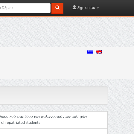
Sign on to:
 γλωσσικού επιπέδου των παλιννοστούντων μαθητών
l of repatriated students