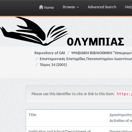
Browse
Advanced Search
Hel
Home
Skip
navigation
Repository of OAI
ΨΗΦΙΑΚΗ ΒΙΒΛΙΟΘΗΚΗ "Ηπειρομ
Επιστημονικές Επετηρίδες Πανεπιστημίου Ιωαννίνω
Τόμος 14 (2001)
https:
Please use this identifier to cite or link to this item:
Title:
Δραστηριότητ
Activities of
Institution and School/Department of
Πανεπιστήμι