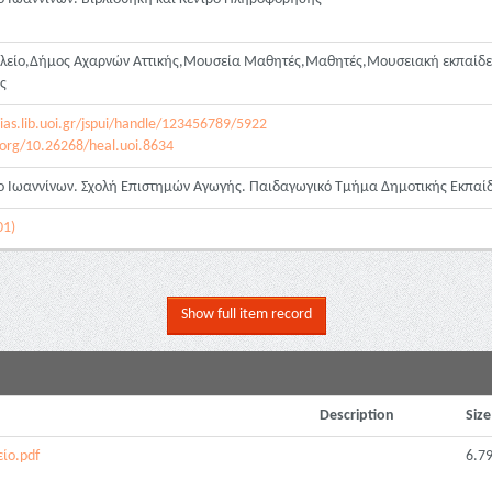
ολείο,Δήμος Αχαρνών Αττικής,Μουσεία Μαθητές,Μαθητές,Μουσειακή εκπαίδε
ες
ias.lib.uoi.gr/jspui/handle/123456789/5922
i.org/10.26268/heal.uoi.8634
ο Ιωαννίνων. Σχολή Επιστημών Αγωγής. Παιδαγωγικό Τμήμα Δημοτικής Εκπαί
01)
Show full item record
Description
Size
ίο.pdf
6.7