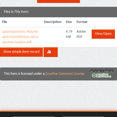
Files in This Item:
File
Description
Size
Format
Δραστηριότητες Μουσει
6.79
Adobe
View/Open
ακής Εκπαίδευσης στο Δ
MB
PDF
ημοτικό Σχολείο.pdf
Show simple item record
This item is licensed under a
Creative Commons License