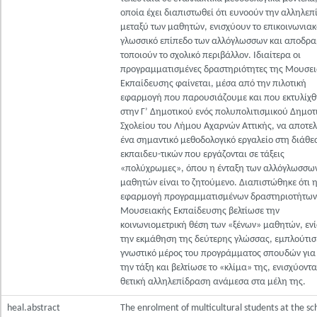
οποία έχει διαπιστωθεί ότι ευνοούν την αλληλε
μεταξύ των μαθητών, ενισχύουν το επικοινωνιακ
γλωσσικό επίπεδο των αλλόγλωσσων και αποδρα
τοποιούν το σχολικό περιβάλλον. Ιδιαίτερα οι
προγραμματισμένες δραστηριότητες της Μουσε
Εκπαίδευσης φαίνεται, μέσα από την πιλοτική
εφαρμογή που παρουσιάζουμε και που εκτυλίχθ
στην Γ’ Δημοτικού ενός πολυπολιτισμικού Δημοτ
Σχολείου του Λήμου Αχαρνών Αττικής, να αποτε
ένα σημαντικό μεθοδολογικό εργαλείο στη διάθε
εκπαιδευ-τικών που εργάζονται σε τάξεις
«πολύχρωμες», όπου η ένταξη των αλλόγλωσσω
μαθητών είναι το ζητούμενο. Διαπιστώθηκε ότι 
εφαρμογή προγραμματισμένων δραστηριοτήτων
Μουσειακής Εκπαίδευσης βελτίωσε την
κοινωνιομετρική θέση των «ξένων» μαθητών, εν
την εκμάθηση της δεύτερης γλώσσας, εμπλούτισ
γνωστικό μέρος του προγράμματος σπουδών για
την τάξη και βελτίωσε το «κλίμα» της, ενισχύοντα
θετική αλληλεπίδραση ανάμεσα στα μέλη της.
heal.abstract
The enrolment of multicultural students at the sc