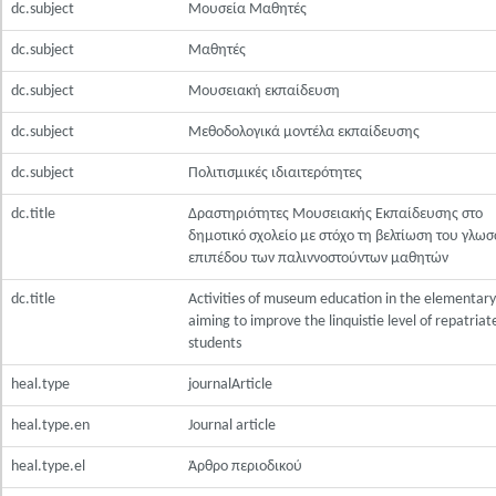
dc.subject
Μουσεία Μαθητές
dc.subject
Μαθητές
dc.subject
Μουσειακή εκπαίδευση
dc.subject
Μεθοδολογικά μοντέλα εκπαίδευσης
dc.subject
Πολιτισμικές ιδιαιτερότητες
dc.title
Δραστηριότητες Μουσειακής Εκπαίδευσης στο
δημοτικό σχολείο με στόχο τη βελτίωση του γλωσ
επιπέδου των παλιννοστούντων μαθητών
dc.title
Activities of museum education in the elementary
aiming to improve the linquistie level of repatriat
students
heal.type
journalArticle
heal.type.en
Journal article
heal.type.el
Άρθρο περιοδικού