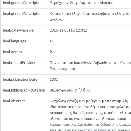
heal.generalDescription
Περιέχει σχεδιαγράμματα και πίνακες
heal.generalDescription
Κείμενο στα ελληνικά με περίληψη στα ελληνικά 
αγγλικά
heal.dateAvailable
2015-11-05T10:12:31Z
heal.language
el
heal.access
free
heal.recordProvider
Πανεπιστήμιο Ιωαννίνων. Βιβλιοθήκη και Κέντρο
Πληροφόρησης
heal.publicationDate
2001
heal.bibliographicCitation
Βιβλιογραφία: σ. [74]-76
heal.abstract
Η σχολική ένταξη των μαθητών με πολιτισμικές
ιδιαιτερότητες είναι ένα θέμα που απασχολεί τις
περισσότερες δυτικές κοινωνίες, αφού οι τελευτα
όλο και πιο συχνά, αποκτούν πολυπολιτισμικά
χαρακτηριστικά. Στο πεδίο της διδακτικής στρεφ
τελευταία σε εναλλακτικά μεθοδολογικά μοντέλα,