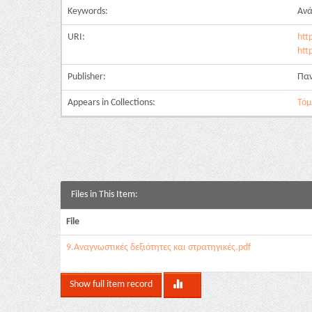
Keywords:
Ανά
URI:
htt
htt
Publisher:
Παν
Appears in Collections:
Τόμ
Files in This Item:
File
9.Αναγνωστικές δεξιότητες και στρατηγικές.pdf
Show full item record