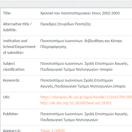
Title:
Χρονικό του πανεπιστημιακού έτους 2002-2003
Alternative title /
Προεδρία Σπυρίδων Πανταζής
Subtitle:
Institution and
Πανεπιστήμιο Ιωαννίνων. Βιβλιοθήκη και Κέντρο
School/Department
Πληροφόρησης
of submitter:
Subject
Πανεπιστήμιο Ιωαννίνων. Σχολή Επιστημών Αγωγής.
classification:
Παιδαγωγικό Τμήμα Νηπιαγωγών--Ιστορία
Keywords:
Πανεπιστήμιο Ιωαννίνων,Σχολή Επιστημών
Αγωγής,Παιδαγωγικό Τμήμα Νηπιαγωγών,Ιστορία
URI:
https://olympias.lib.uoi.gr/jspui/handle/123456789/38
http://dx.doi.org/10.26268/heal.uoi.18303
Publisher:
Πανεπιστήμιο Ιωαννίνων. Σχολή Επιστημών Αγωγής.
Παιδαγωγικό Τμήμα Νηπιαγωγών
Appears in
Τόμος 2 (2003)