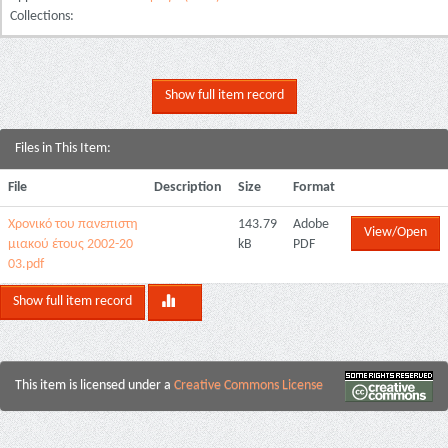
Collections:
Show full item record
Files in This Item:
File
Description
Size
Format
Χρονικό του πανεπιστη
143.79
Adobe
View/Open
μιακού έτους 2002-20
kB
PDF
03.pdf
Show full item record
This item is licensed under a
Creative Commons License