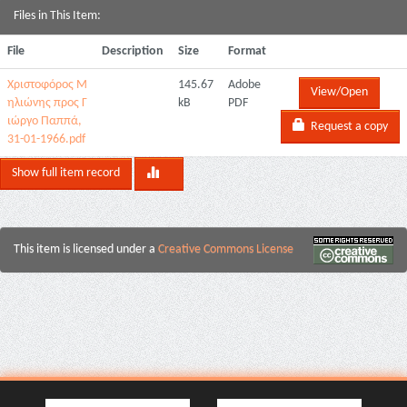
Files in This Item:
File
Description
Size
Format
Χριστοφόρος Μ
145.67
Adobe
View/Open
ηλιώνης προς Γ
kB
PDF
ιώργο Παππά,
Request a copy
31-01-1966.pdf
Show full item record
This item is licensed under a
Creative Commons License