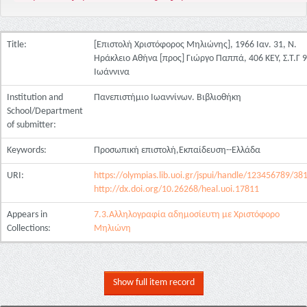
Title:
[Επιστολή Χριστόφορος Μηλιώνης], 1966 Ιαν. 31, Ν.
Ηράκλειο Αθήνα [προς] Γιώργο Παππά, 406 ΚΕΥ, Σ.Τ.Γ 
Ιωάννινα
Institution and
Πανεπιστήμιο Ιωαννίνων. Βιβλιοθήκη
School/Department
of submitter:
Keywords:
Προσωπική επιστολή,Εκπαίδευση--Ελλάδα
URI:
https://olympias.lib.uoi.gr/jspui/handle/123456789/38
http://dx.doi.org/10.26268/heal.uoi.17811
Appears in
7.3.Αλληλογραφία αδημοσίευτη με Χριστόφορο
Collections:
Μηλιώνη
Show full item record