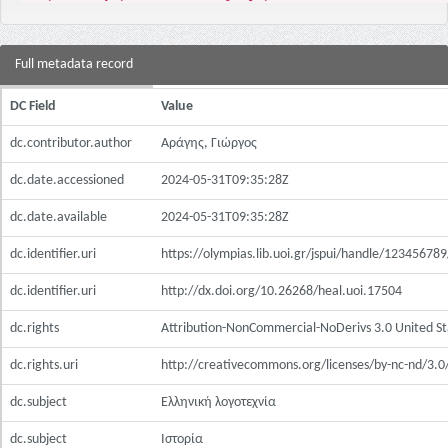
Full metadata record
DC Field
Value
dc.contributor.author
Αράγης, Γιώργος
dc.date.accessioned
2024-05-31T09:35:28Z
dc.date.available
2024-05-31T09:35:28Z
dc.identifier.uri
https://olympias.lib.uoi.gr/jspui/handle/12345678
dc.identifier.uri
http://dx.doi.org/10.26268/heal.uoi.17504
dc.rights
Attribution-NonCommercial-NoDerivs 3.0 United St
dc.rights.uri
http://creativecommons.org/licenses/by-nc-nd/3.0
dc.subject
Ελληνική λογοτεχνία
dc.subject
Ιστορία