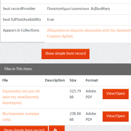
heal.recordProvider
Πανεπιστήμιο Ιωαννίνων. Βιβλιοθήκη
heal.fullTextAvailability
true
Appears in Collections:
Αδημοσίευτα κείμενα αλιευμένα από την προσωπι
Γιώργου Αράγη
Show simple item record
Files in This Item:
File
Description
Size
Format
Σημειώσεις για μια ιστ
523.79
Adobe
View/Open
ορία της νεοελληνικής
kB
PDF
λογοτεχνίας
Φωτογραφία αναγόρε
238.86
Adobe
View/Open
υσης
kB
PDF
Show simple item record