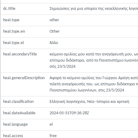
dc.title
Σημειώσεις για μια ιστορία της νεοελληνικής λογο
heal.type
other
heal.type.en
Other
heal.type.el
Άλλο
heal.secondaryTitle
κείμενο ομιλίας μου κατά την αναγόρευσή μου, ω
επίτιμου διδάκτορα, από το Πανεπιστήμιο Ιωαννί
στίς 23/5/2024
heal.generalDescription
Αφορά το κείμενο ομιλίας του Γιώργου Αράγη κατ
τελετή αναγόρευσής του, ως επίτιμου διδάκτορα 
Πανεπιστημίου Ιωαννίνων, στις 23/5/2024
heal.classification
Ελληνική λογοτεχνία, Νέα--Ιστορία και κριτική
heal.dateAvailable
2024-05-31T09:36:28Z
heal.language
el
heal.access
free