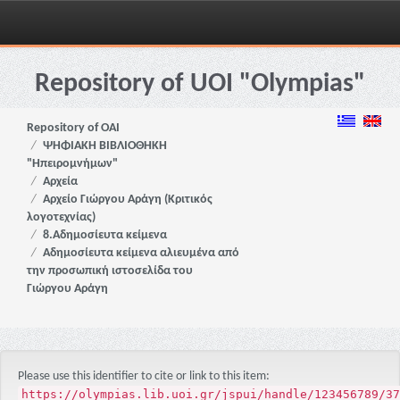
Skip
navigation
Repository of UOI "Olympias"
Repository of OAI
ΨΗΦΙΑΚΗ ΒΙΒΛΙΟΘΗΚΗ
"Ηπειρομνήμων"
Αρχεία
Αρχείο Γιώργου Αράγη (Κριτικός
λογοτεχνίας)
8.Αδημοσίευτα κείμενα
Αδημοσίευτα κείμενα αλιευμένα από
την προσωπική ιστοσελίδα του
Γιώργου Αράγη
Please use this identifier to cite or link to this item:
https://olympias.lib.uoi.gr/jspui/handle/123456789/37