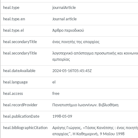
heal.type
journalArticle
heal.type.en
Journal article
heal.type.el
Άρθρο περιοδικού
heal.secondaryTitle
ένας ποιητής της επαρχίας
heal.secondaryTitle
λογοτεχνικό απόσταγμα προσωπικής και κοινωνι
εμπειρίας
heal.dateAvailable
2024-05-16T05:45:45Z
heal.language
el
heal.access
free
heal.recordProvider
Πανεπιστήμιο Ιωαννίνων. Βιβλιοθήκη
heal.publicationDate
1998-05-09
heal.bibliographicCitation
Αράγης Γιώργος, «Τάσος Κανάτσης : ένας ποιητή
επαρχίας", Η Καθημερινή, 9 Μαΐου 1998