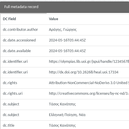
Full metadata record
DC Field
Value
dc.contributor.author
Αράγης, Γιώργος
dc.date.accessioned
2024-05-16T05:44:45Z
dc.date.available
2024-05-16T05:44:45Z
dc.identifier.uri
https://olympias.lib.uoi.gr/jspui/handle/123456
dc.identifier.uri
http://dx.doi.org/10.26268/heal.uoi.17334
dc.rights
Attribution-NonCommercial-NoDerivs 3.0 United 
dc.rights.uri
http://creativecommons.org/licenses/by-nc-nd/3.
dc.subject
Τάσος Κανάτσης
dc.subject
Ελληνική Ποίηση, Νέα
dc.title
Τάσος Κανάτσης