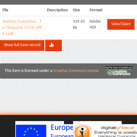
File
Description
Size
Format
Ανέστης Ευαγγέλου , Τ
339.43
Adobe
View/Open
α Ποιήματα (1956-198
kB
PDF
6 ).pdf
Show full item record
This item is licensed under a
Creative Commons License