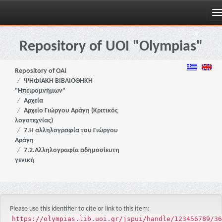
Skip
navigation
Repository of UOI "Olympias"
Repository of OAI
ΨΗΦΙΑΚΗ ΒΙΒΛΙΟΘΗΚΗ
"Ηπειρομνήμων"
Αρχεία
Αρχείο Γιώργου Αράγη (Κριτικός
λογοτεχνίας)
7.Η αλληλογραφία του Γιώργου
Αράγη
7.2.Αλληλογραφία αδημοσίευτη
γενική
Please use this identifier to cite or link to this item:
https://olympias.lib.uoi.gr/jspui/handle/123456789/36