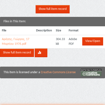
Show full item record
Files in This Item:
File
Description
Size
Format
Αράγης, Γιώργος, 17
304.33
Adobe
View/Open
Μαρτίου 1976.pdf
kB
PDF
Show full item record
This item is licensed under a
Creative Commons License