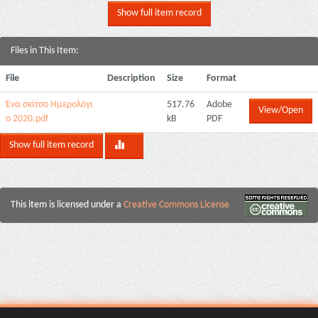
Show full item record
Files in This Item:
File
Description
Size
Format
Ένα σκίτσο Ημερολόγι
517.76
Adobe
View/Open
ο 2020.pdf
kB
PDF
Show full item record
This item is licensed under a
Creative Commons License