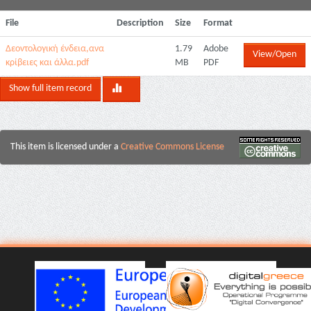
File
Description
Size
Format
Δεοντολογική ένδεια,ανα
1.79
Adobe
View/Open
κρίβειες και άλλα.pdf
MB
PDF
Show full item record
This item is licensed under a
Creative Commons License