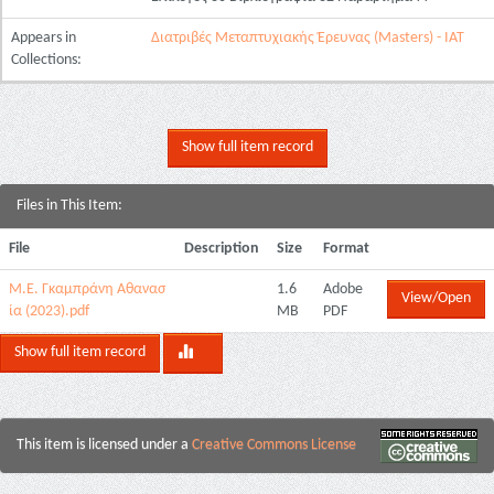
Appears in
Διατριβές Μεταπτυχιακής Έρευνας (Masters) - ΙΑΤ
Collections:
Show full item record
Files in This Item:
File
Description
Size
Format
Μ.Ε. Γκαμπράνη Αθανασ
1.6
Adobe
View/Open
ία (2023).pdf
MB
PDF
Show full item record
This item is licensed under a
Creative Commons License