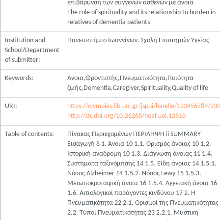
επιβάρυνση των συγγενών ασθενών με άνοια
The role of spirituality and its relationship to burden in
relatives of dementia patients
Institution and
Πανεπιστήμιο Ιωαννίνων. Σχολή Επιστημών Υγείας
School/Department
of submitter:
Keywords:
Άνοια,Φροντιστής,Πνευματικότητα,Ποιότητα
ζωής,Dementia,Caregiver,Spirituality,Quality of life
URI:
https://olympias.lib.uoi.gr/jspui/handle/123456789/33
http://dx.doi.org/10.26268/heal.uoi.12810
Table of contents:
Πίνακας Περιεχομένων ΠΕΡΙΛΗΨΗ ii SUMMARY
Εισαγωγή 8 1. Άνοια 10 1.1. Ορισμός άνοιας 10 1.2.
Ιστορική αναδρομή 10 1.3. Διάγνωση άνοιας 11 1.4.
Συστήματα ταξινόμησης 14 1.5. Είδη άνοιας 14 1.5.1.
Νόσος Alzheimer 14 1.5.2. Νόσος Lewy 15 1.5.3.
Μετωποκροταφική άνοια 16 1.5.4. Αγγειακή άνοια 16
1.6. Αιτιολογικοί παράγοντες κινδύνου 17 2. Η
Πνευματικότητα 22 2.1. Ορισμοί της Πνευματικότητας
2.2. Τύποι Πνευματικότητας 23 2.2.1. Μυστική