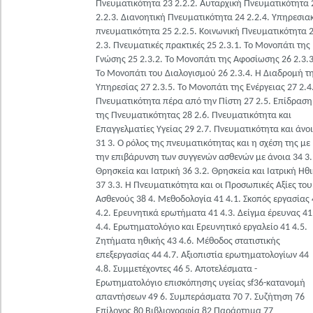
Πνευματικότητα 23 2.2.2. Αυταρχική Πνευματικότητα 
2.2.3. Διανοητική Πνευματικότητα 24 2.2.4. Υπηρεσια
πνευματικότητα 25 2.2.5. Κοινωνική Πνευματικότητα 
2.3. Πνευματικές πρακτικές 25 2.3.1. Το Μονοπάτι της
Γνώσης 25 2.3.2. Το Μονοπάτι της Αφοσίωσης 26 2.3.3
Το Μονοπάτι του Διαλογισμού 26 2.3.4. Η Διαδρομή τ
Υπηρεσίας 27 2.3.5. Το Μονοπάτι της Ενέργειας 27 2.4
Πνευματικότητα πέρα από την Πίστη 27 2.5. Επίδραση
της Πνευματικότητας 28 2.6. Πνευματικότητα και
Επαγγελματίες Υγείας 29 2.7. Πνευματικότητα και άνο
31 3. Ο ρόλος της πνευματικότητας και η σχέση της με
την επιβάρυνση των συγγενών ασθενών με άνοια 34 3.
Θρησκεία και Ιατρική 36 3.2. Θρησκεία και Ιατρική Ηθ
37 3.3. Η Πνευματικότητα και οι Προσωπικές Αξίες του
Ασθενούς 38 4. Μεθοδολογία 41 4.1. Σκοπός εργασίας 
4.2. Ερευνητικά ερωτήματα 41 4.3. Δείγμα έρευνας 41
4.4. Ερωτηματολόγιο και Ερευνητικό εργαλείο 41 4.5.
Ζητήματα ηθικής 43 4.6. Μέθοδος στατιστικής
επεξεργασίας 44 4.7. Αξιοπιστία ερωτηματολογίων 44
4.8. Συμμετέχοντες 46 5. Αποτελέσματα -
Ερωτηματολόγιο επισκόπησης υγείας sf36-κατανομή
απαντήσεων 49 6. Συμπεράσματα 70 7. Συζήτηση 76
Επίλογος 80 Βιβλιογραφία 82 Παράρτημα 77