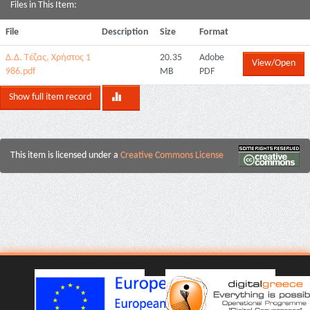
Files in This Item:
File
Description
Size
Format
Δ.Δ. Τέζας, Χρήστος 1
20.35
Adobe
View/Open
986.pdf
MB
PDF
Show full item record
This item is licensed under a
Creative Commons License