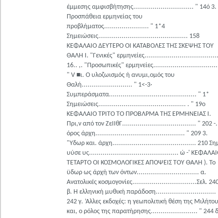
έμμεσης αμφισβήτησης............................... " 14ό 3.
Προσπάθεια ερμηνείας του
προβλήματος....................... " 1*4
Σημειώσεις.............................................. 158
ΚΕΦΑΛΑΙΟ ΔΕΥΤΕΡΟ ΟΙ ΚΑΤΑΒΟΛΕΣ ΤΗΣ ΣΚΕΨΗΣ ΤΟΥ
ΘΑΛΗ I. "Γενικές" ερμηνείες......................................
16.. ,. "Προσωπικές" ερμηνείες.................................
" V ■ι. Ο υλοζωισμός ή ανυμι,ομός του
Θαλή.......................... " 1<-3·
Συμπεράσματα............................................. " 1*
Σημειώσεις............................................. . " 19ο
ΚΕΦΑΛΑΙΟ ΤΡΙΤΟ ΤΟ ΠΡΟΒΛΡΜΑ ΤΗΣ ΕΡΜΗΝΕΙΑΣ I.
Πρι,ν από τον ΖεΙΙθΓ...................................... " 202 -
όρος άρχη.............................................. " 209 3.
"Υδωρ και. άρχη........................................... 210 Σ
υύσε υς.............................................. ώ -' ΚΕΦΑΛΑ
ΤΕΤΑΡΤΟ ΟΙ ΚΟΣΜΟΛΟΓΙΚΕΣ ΑΠΟΨΕΙΣ ΤΟΥ ΘΑΛΗ ). Το
ϋδωρ ως άρχή των όντων................................ α.
Ανατολικές κοσμογονίες.................................Σελ. 24
β. Η ελληνική μυθική παράδοση............................... 
242 γ. ’Αλλες εκδοχές: η γεωπολιτική θέση της Μιλήτο
και, ο ρόλος της παρατήρησης........................ " 244 δ