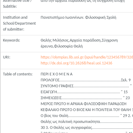
Alternative title /
από την αρχάια παράδοση ως τη σύγχρονη εποχή
Subtitle:
Institution and
Πανεπιστήμιο Ιωαννίνων. Φιλοσοφική Σχολή
School/Department
of submitter:
Keywords:
Θαλής Μιλήσιος,Αρχαία παράδοση,Σύγχρονη
έρευνα,Φιλοσοφία Θαλή
URI:
https://olympias.lib.uoi.gr/jspui/handle/123456789/32
http://dx.doi.org/10.26268/heal.uoi.12436
Table of contents:
ΠΕΡΙ Ε X Ο Μ Ε Ν Α
ΠΡΟΛΟΓΟΣ....................................................Σελ. 9
ΣΥΝΤΟΜΟ ΓΡΑΦΙΕΣ............................................... "
ΕΙΣΑΓΩΓΗ..................................................... " 15
ΣΗΜΕΙΩΣΕΙΣ................................................... " 23
ΜΕΡΟΣ ΠΡΩΤΟ Η ΑΡΧΑΙΑ ΦΙΛΟΣΟΦΙΚΗ ΠΑΡΑΔΟΣΗ
ΚΕΦΑΛΑΙΟ ΠΡΩΤΟ Ο ΒΙΟΣ ΚΑΙ Η ΠΟΛΙΤΕΙΑ ΤΟΥ ΘΑΛΗ 
Ο βίος του Θαλή........................................... " 29 2.
Θαλής ως πολιτική προσωπικότητα...........................
30 3. Ο Θαλής ως συγγραφέας...................................