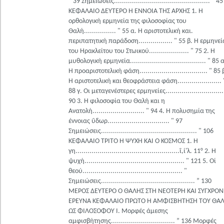
" 39 Σημειώσεις................................................ " 45
ΚΕΦΑΛΑΙΟ ΔΕΥΤΕΡΟ Η ΕΝΝΟΙΑ ΤΗΣ ΑΡΧΗΣ 1. Η
ορθολογική ερμηνεία της φιλοσοφίας του
Θαλή................ " 55 α. Η αριστοτελική και.
περιπατητική παράδοση................. " 55 β. Η ερμηνεί
του Ηρακλείτου του Στωικού.................... " 75 2. Η
μυθολογική ερμηνεία...................................... " 85 
Η προαριστοτελική φάση.................................. " 85 
Η αριστοτελική και θεοφράστεια φάση...................... 
88 γ. Οι μεταγενέστερες ερμηνείες.............................
90 3. Η φιλοσοφία του Θαλή και η
Ανατολή.......................... " 94 4. Η πολυσημία της
έννοιας ΰδωρ............................... " 97
Σημειώσεις................................................ " 106
ΚΕΦΑΛΑΙΟ ΤΡΙΤΟ Η ΨΥΧΗ ΚΑΙ Ο ΚΟΣΜΟΣ 1. Η
γη....................................................ΐ,ί'λ. 11° 2. Η
ψυχή.................................................. " 121 5. Οί
θεού.................................................. "
Σημειώσεις............................................... ” 130
ΜΕΡΟΣ ΔΕΥΤΕΡΟ Ο ΘΑΛΗΣ ΣΤΗ ΝΕΟΤΕΡΗ ΚΑΙ ΣΥΓΧΡΟ
ΕΡΕΥΝΑ ΚΕΦΑΛΑΙΟ ΠΡΩΤΟ Η ΑΜΦΙΣΒΗΤΗΣΗ ΤΟΥ ΘΑ
ΩΣ ΦΙΛΟΣΟΦΟΥ I. Μορφές άμεσης
αμφισβήτησης................................ ” 136 Μορφές