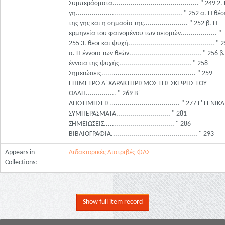
Συμπεράσματα........................................... " 249 2.
γη..................................................... " 252 α. Η θέ
της γης και η σημασία της...................... " 252 β. Η
ερμηνεία του φαινομένου των σεισμών.................. "
255 3. θεοι και ψυχή........................................... " 
α. Η έννοια των θεών.................................... " 256 β
έννοια της ψυχής.................................... " 258
Σημειώσεις............................................... " 259
ΕΠΙΜΕΤΡΟ Α' ΧΑΡΑΚΤΗΡΙΣΜΟΣ ΤΗΣ ΣΚΕΨΗΣ ΤΟΥ
ΘΑΛΗ............... " 269 Β'
ΑΠΟΤΙΜΗΣΕΙΣ................................... " 277 Γ' ΓΕΝΙΚΑ
ΣΥΜΠΕΡΑΣΜΑΤΑ........................... " 281
ΣΗΜΕΙΩΣΕΙΣ................................... " 286
ΒΙΒΛΙΟΓΡΑΦΙΑ...................,.....,,,,,,,,,,........ " 293
Appears in
Διδακτορικές Διατριβές-ΦΛΣ
Collections:
Show full item record