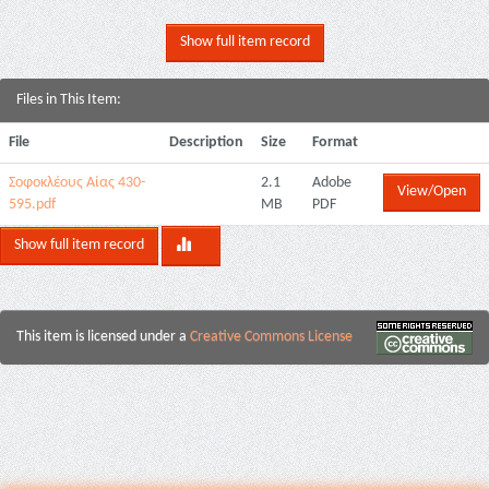
Show full item record
Files in This Item:
File
Description
Size
Format
Σοφοκλέους Αίας 430-
2.1
Adobe
View/Open
595.pdf
MB
PDF
Show full item record
This item is licensed under a
Creative Commons License