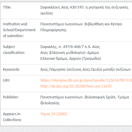
Title:
Σοφοκλέους Αίας 430-595: η ρητορική της συζυγικής
ομιλίας
Institution and
Πανεπιστήμιο Ιωαννίνων. Βιβλιοθήκη και Κέντρο
School/Department
Πληροφόρησης
of submitter:
Subject
Σοφοκλής, π. 497/6-406/7 π.Χ. Αίας
classification:
Αίας (Ελληνική μυθολογία)--Δράμα
Ελληνικό δράμα, Αρχαίο (Τραγωδία)
Keywords:
Αίας,Τέκμησσα (σύζυγος Αία),Ομιλία μεταξύ συζύγων
URI:
https://olympias.lib.uoi.gr/jspui/handle/123456789/31
http://dx.doi.org/10.26268/heal.uoi.11470
Publisher:
Πανεπιστήμιο Ιωαννίνων. Φιλοσοφική Σχολή. Τμήμα
Φιλολογίας
Appears in
Τόμος 29 (2000)
Collections: