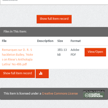
Show full item record
Files in This Item:
File
Description
Size
Format
Remarques sur D. R. S
383.13
Adobe
View/Open
hackleton Bailey, 'Note
kB
PDF
s on Riese's Anthologia
Latina' No 486.pdf
Show full item record
This item is licensed under a
Creative Commons License