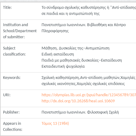
Title:
Το σύνδρομο σχολικής καθυστέρησης ή "Αντί-επίδοση
σε παιδιά και η αντιμετώπισή της
Institution and
Πανεπιστήμιο Ιωαννίνων. Βιβλιοθήκη και Κέντρο
School/Department
Πληροφόρησης
of submitter:
Subject
Μάθηση, Δυσκολίες της--Αντιμετώπιση
classification:
Ειδική εκπαίδευση
Παιδιά με μαθησιακές δυσκολίες--Εκπαίδευση
Εκπαιδευτική ψυχολογία
Keywords:
Σχολική καθηστέρηση,Αντι-επίδοση μαθητών,Χαμηλές
σχολικές ικανότητες,Χαμηλές σχολικές επιδόσεις
URI:
https://olympias.lib.uoi.gr/jspui/handle/123456789/30
http://dx.doi.org/10.26268/heal.uoi.10609
Publisher:
Πανεπιστήμιο Ιωαννίνων. Φιλοσοφική Σχολή
Appears in
Τόμος 13 (1984)
Collections: