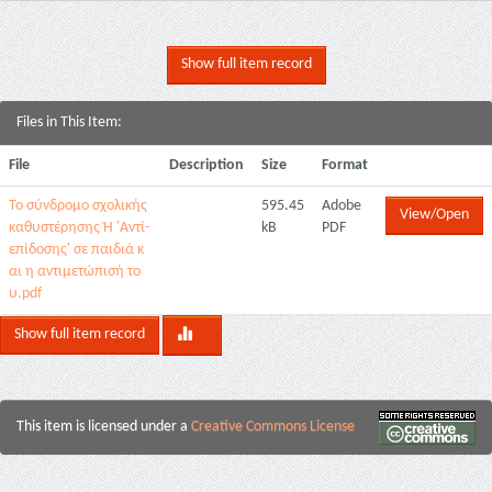
Show full item record
Files in This Item:
File
Description
Size
Format
Το σύνδρομο σχολικής
595.45
Adobe
View/Open
καθυστέρησης Ή 'Αντί-
kB
PDF
επίδοσης' σε παιδιά κ
αι η αντιμετώπισή το
υ.pdf
Show full item record
This item is licensed under a
Creative Commons License