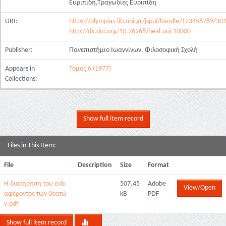
Ευριπίδη,Τραγωδίες Ευριπίδη
URI:
https://olympias.lib.uoi.gr/jspui/handle/123456789/30
http://dx.doi.org/10.26268/heal.uoi.10000
Publisher:
Πανεπιστήμιο Ιωαννίνων. Φιλοσοφική Σχολή
Appears in
Τόμος 6 (1977)
Collections:
Show full item record
Files in This Item:
File
Description
Size
Format
Η διατήρηση του ενδι
507.45
Adobe
View/Open
αφέροντος των θεατώ
kB
PDF
ν.pdf
Show full item record