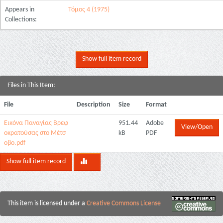
Appears in
Τόμος 4 (1975)
Collections:
Show full item record
Files in This Item:
File
Description
Size
Format
Εικόνα Παναγίας Βρεφ
951.44
Adobe
View/Open
οκρατούσας στο Μέτσ
kB
PDF
οβο.pdf
Show full item record
This item is licensed under a
Creative Commons License