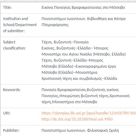
Title:
Εικόνα Παναγίας Βρεφοκρατούσας στο Μέτσοβο
Institution and
Πανεπιστήμιο Ιωαννίνων. Βιβλιοθήκη και Κέντρο
School/Department
Πληροφόρησης
of submitter:
Subject
Τέχνη, Βυζαντινή--Παναγία
classification:
Εικόνες, Βυζαντινές--Ελλάδα--΄Ηπειρος
Μοναστήρι του Αγίου Νικόλα (Μέτσοβο, Ελλάδα)
Τέχνη, Βυζαντινή--Ελλάδα--Ήπειρος
Μέτσοβο (Ελλάδα)--Εικονογραφημένα έργα
Μέτσοβο (Ελλάδα)--Μοναστήρια
Χριστιανική τέχνη και συμβολισμός--Ελλάδα
Keywords:
Παναγία Βρεφοκρατούσα,Βυζαντινές εικόνες
Παναγίας,Ηπειρώτικη βυζαντινή τέχνη,Χριστιανική
τέχνη,Μοναστήρια στο Μέτσοβο
URI:
https://olympias.lib.uoi.gr/jspui/handle/123456789/30
http://dx.doi.org/10.26268/heal.uoi.9960
Publisher:
Πανεπιστήμιο Ιωαννίνων. Φιλοσοφική Σχολή