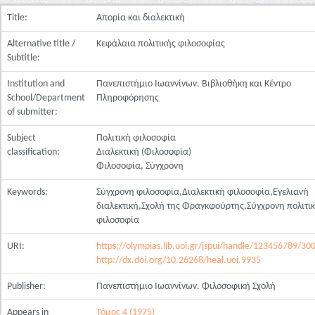
Title:
Απορία και διαλεκτική
Alternative title /
Κεφάλαια πολιτικής φιλοσοφίας
Subtitle:
Institution and
Πανεπιστήμιο Ιωαννίνων. Βιβλιοθήκη και Κέντρο
School/Department
Πληροφόρησης
of submitter:
Subject
Πολιτική φιλοσοφία
classification:
Διαλεκτική (Φιλοσοφία)
Φιλοσοφία, Σύγχρονη
Keywords:
Σύγχρονη φιλοσοφία,Διαλεκτική φιλοσοφία,Εγελιανή
διαλεκτική,Σχολή της Φραγκφούρτης,Σύγχρονη πολιτι
φιλοσοφία
URI:
https://olympias.lib.uoi.gr/jspui/handle/123456789/30
http://dx.doi.org/10.26268/heal.uoi.9935
Publisher:
Πανεπιστήμιο Ιωαννίνων. Φιλοσοφική Σχολή
Appears in
Τόμος 4 (1975)