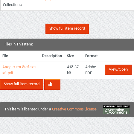
Collections:
Show full item record
Files in This Item:
File
Description
Size
Format
Απορία και διαλεκτι
418.37
Adobe
View/Open
κή.pdf
kB
PDF
Show full item record
This item is licensed under a
Creative Commons License