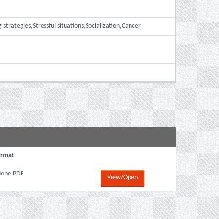
rategies,Stressful situations,Socialization,Cancer
ormat
dobe PDF
View/Open