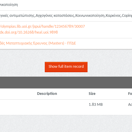
νικοποίηση
γικές αντιμετώπισης,Αγχογόνες καταστάσεις,Κοινωνικοποίηση,Καρκίνος,Coping st
//olympias.lib.uoi.gr/jspui/handle/123456789/30007
/dx.doi.org/10.26268/heal.uoi.9898
βές Μεταπτυχιακής Έρευνας (Masters) - ΠΤΔΕ
Show full item record
Description
Size
F
1.83 MB
A