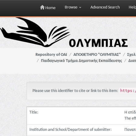
Browse
Advanced Search
Hel
Home
Skip
navigation
Repository of OAI
ΑΠΟΘΕΤΗΡΙΟ "ΟΛΥΜΠΙΑΣ"
Σχολ
Παιδαγωγικό Τμήμα Δημοτικής Εκπαίδευσης
Δια
https:
Please use this identifier to cite or link to this item:
Title:
Η επίδ
The ef
Institution and School/Department of submitter:
Πανεπ