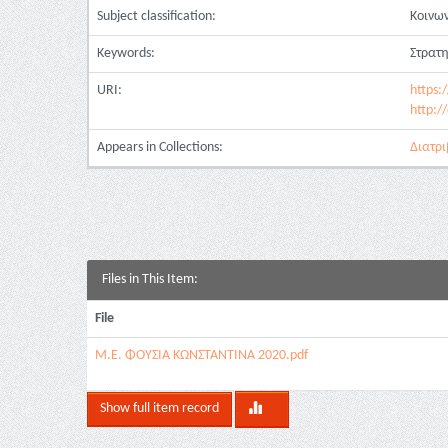
Subject classification:
Κοινω
Keywords:
Στρατη
URI:
https:
http:/
Appears in Collections:
Διατρι
Files in This Item:
File
Μ.Ε. ΦΟΥΣΙΑ ΚΩΝΣΤΑΝΤΙΝΑ 2020.pdf
Show full item record