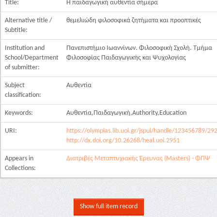
Title:
Η παιδαγωγική αυθεντία σήμερα
Alternative title /
θεμελιώδη φιλοσοφικά ζητήματα και προοπτικές
Subtitle:
Institution and
Πανεπιστήμιο Ιωαννίνων. Φιλοσοφική Σχολή. Τμήμα
School/Department
Φιλοσοφίας Παιδαγωγικής και Ψυχολογίας
of submitter:
Subject
Αυθεντία
classification:
Keywords:
Αυθεντία,Παιδαγωγική,Authority,Education
URI:
https://olympias.lib.uoi.gr/jspui/handle/123456789/29
http://dx.doi.org/10.26268/heal.uoi.2951
Appears in
Διατριβές Μεταπτυχιακής Έρευνας (Masters) - ΦΠΨ
Collections:
Show full item record