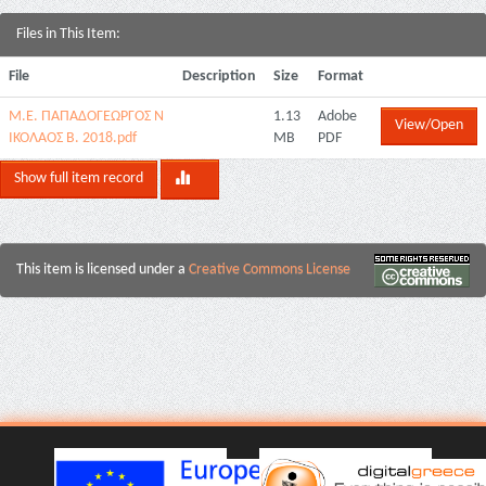
Files in This Item:
File
Description
Size
Format
Μ.Ε. ΠΑΠΑΔΟΓΕΩΡΓΟΣ Ν
1.13
Adobe
View/Open
ΙΚΟΛΑΟΣ Β. 2018.pdf
MB
PDF
Show full item record
This item is licensed under a
Creative Commons License