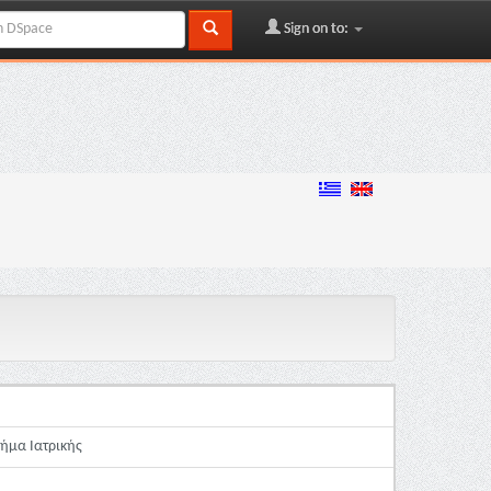
Sign on to:
μήμα Ιατρικής