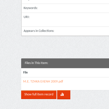
Keywords:
URI:
Appears in Collections:
Files in This Item:
File
Μ.Ε. ΤΖΗΚΑ ΕΛΕΝΗ 2009.pdf
Show full item record