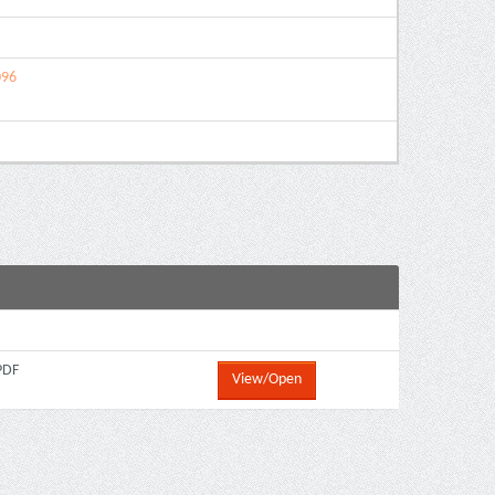
096
PDF
View/Open