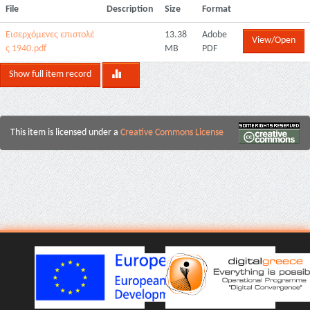
File
Description
Size
Format
Εισερχόμενες επιστολέ
13.38
Adobe
View/Open
ς 1940.pdf
MB
PDF
Show full item record
This item is licensed under a
Creative Commons License